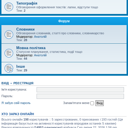
Типографія
Обговорення оформлення текстів: лапки, відступи тощо
Тем:
2
Форум
Словники
Обговорення словників, статті про словники, словникарство
Модератор:
Анатолій
Тем:
28
Мовна політика
Статусне планування, статистика, події тощо
Модератор:
Анатолій
Тем:
44
Інше
Тем:
29
ВХІД
•
РЕЄСТРАЦІЯ
Ім'я користувача:
Пароль:
Я забув свій пароль
Запам'ятати мене
ХТО ЗАРАЗ ОНЛАЙН
Всього онлайн
198
користувачів :: 5 зареєстрованих, 0 прихованих і 193 гостей (Ця
інформація базується на активності користувачів впродовж останніх 5 хвилин)
Рекорд відвідуваності
(14953 одночасно)
відбувся Сер липня 22, 2026 1:56 pm