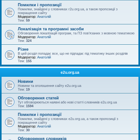
Помилки і пропозиції
Помилки, знайдені у словниках r2u.org.ua, а також пропозиції з
покращення сайту
Модератор:
Анатолій
Тем:
59
Локалізація та програмні засоби
Обговорення локалізацій програм, та ПЗ пов’язаних з мовною тематикою
Модератор:
Анатолій
Тем:
324
Різне
В цей розділ попадає все, що не підпадає під тематику інших розділів
Модератор:
Анатолій
Тем:
155
e2u.org.ua
Новини
Новини та оголошення сайту e2u.org.ua
Тем:
19
Обговорення статей
Тут обговорюються наявні або нові статті словників e2u.org.ua
Тем:
1594
Помилки і пропозиції
Помилки, знайдені у словниках e2u.org.ua, а також пропозиції з
покращення сайту
Модератор:
Анатолій
Тем:
30
Обговорення словників