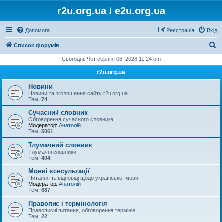
r2u.org.ua / e2u.org.ua
Допомога
Реєстрація
Вхід
П
Список форумів
о
Сьогодні: Чет серпня 06, 2026 11:24 pm
ш
r2u.org.ua
у
Новини
к
Новини та оголошення сайту r2u.org.ua
Тем:
74
Сучасний словник
Обговорення сучасного словника
Модератор:
Анатолій
Тем:
5061
Тлумачний словник
Тлумачні словники
Тем:
404
Мовні консультації
Питання та відповіді щодо української мови
Модератор:
Анатолій
Тем:
687
Правопис і термінологія
Правописні питання, обговорення термінів.
Тем:
22