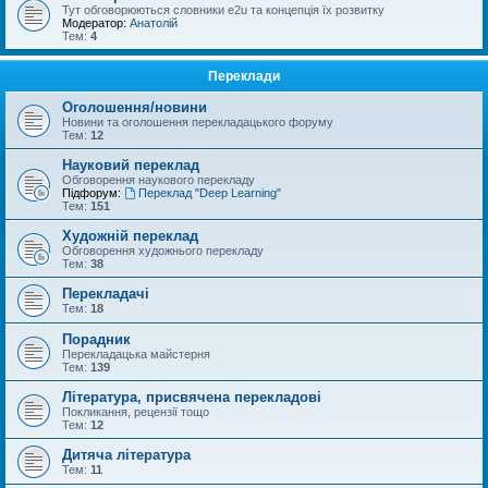
Тут обговорюються словники e2u та концепція їх розвитку
Модератор:
Анатолій
Тем:
4
Переклади
Оголошення/новини
Новини та оголошення перекладацького форуму
Тем:
12
Науковий переклад
Обговорення наукового перекладу
Підфорум:
Переклад "Deep Learning"
Тем:
151
Художній переклад
Обговорення художнього перекладу
Тем:
38
Перекладачі
Тем:
18
Порадник
Перекладацька майстерня
Тем:
139
Література, присвячена перекладові
Покликання, рецензії тощо
Тем:
12
Дитяча література
Тем:
11