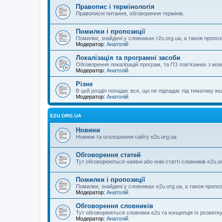
Правопис і термінологія
Правописні питання, обговорення термінів.
Помилки і пропозиції
Помилки, знайдені у словниках r2u.org.ua, а також пропоз
Модератор:
Анатолій
Локалізація та програмні засоби
Обговорення локалізацій програм, та ПЗ пов’язаних з м
Модератор:
Анатолій
Різне
В цей розділ попадає все, що не підпадає під тематику ін
Модератор:
Анатолій
E2U.ORG.UA
Новини
Новини та оголошення сайту e2u.org.ua
Обговорення статей
Тут обговорюються наявні або нові статті словників e2u.o
Помилки і пропозиції
Помилки, знайдені у словниках e2u.org.ua, а також пропо
Модератор:
Анатолій
Обговорення словників
Тут обговорюються словники e2u та концепція їх розвитк
Модератор:
Анатолій