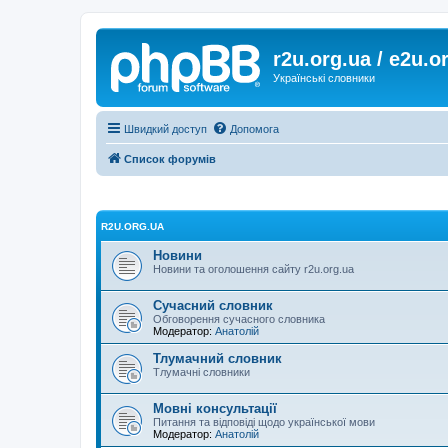
r2u.org.ua / e2u.o
Українські словники
Швидкий доступ
Допомога
Список форумів
R2U.ORG.UA
Новини
Новини та оголошення сайту r2u.org.ua
Сучасний словник
Обговорення сучасного словника
Модератор:
Анатолій
Тлумачний словник
Тлумачні словники
Мовні консультації
Питання та відповіді щодо української мови
Модератор:
Анатолій