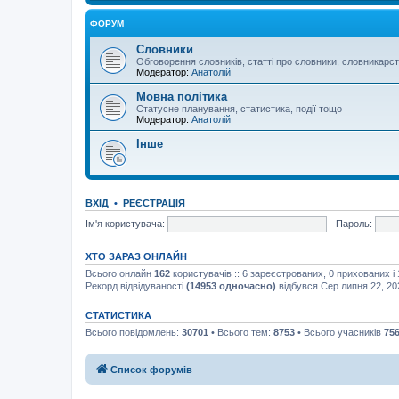
ФОРУМ
Словники
Обговорення словників, статті про словники, словникарс
Модератор:
Анатолій
Мовна політика
Статусне планування, статистика, події тощо
Модератор:
Анатолій
Інше
ВХІД
•
РЕЄСТРАЦІЯ
Ім'я користувача:
Пароль:
ХТО ЗАРАЗ ОНЛАЙН
Всього онлайн
162
користувачів :: 6 зареєстрованих, 0 прихованих і
Рекорд відвідуваності
(14953 одночасно)
відбувся Сер липня 22, 20
СТАТИСТИКА
Всього повідомлень:
30701
• Всього тем:
8753
• Всього учасників
75
Список форумів