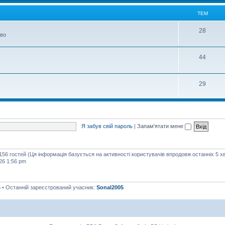
м
ТЕМ
Т
28
тво
е
м
Т
44
е
м
Т
29
е
м
Я забув свій пароль
|
Запам'ятати мене
 156 гостей (Ця інформація базується на активності користувачів впродовж останніх 5 х
26 1:56 pm
6
• Останній зареєстрований учасник:
Sonal2005