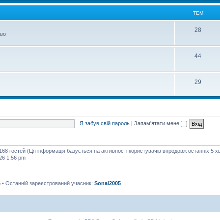
м
ТЕМ
Т
28
тво
е
м
Т
44
е
м
Т
29
е
м
Я забув свій пароль
|
Запам'ятати мене
 168 гостей (Ця інформація базується на активності користувачів впродовж останніх 5 х
26 1:56 pm
6
• Останній зареєстрований учасник:
Sonal2005