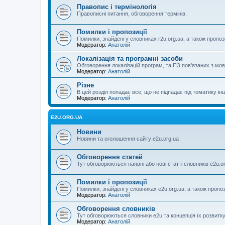
Правопис і термінологія
Правописні питання, обговорення термінів.
Помилки і пропозиції
Помилки, знайдені у словниках r2u.org.ua, а також пропоз
Модератор:
Анатолій
Локалізація та програмні засоби
Обговорення локалізацій програм, та ПЗ пов’язаних з м
Модератор:
Анатолій
Різне
В цей розділ попадає все, що не підпадає під тематику ін
Модератор:
Анатолій
E2U.ORG.UA
Новини
Новини та оголошення сайту e2u.org.ua
Обговорення статей
Тут обговорюються наявні або нові статті словників e2u.o
Помилки і пропозиції
Помилки, знайдені у словниках e2u.org.ua, а також пропо
Модератор:
Анатолій
Обговорення словників
Тут обговорюються словники e2u та концепція їх розвитк
Модератор:
Анатолій