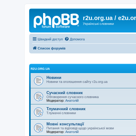
r2u.org.ua / e2u.o
Українські словники
Швидкий доступ
Допомога
Список форумів
R2U.ORG.UA
Новини
Новини та оголошення сайту r2u.org.ua
Сучасний словник
Обговорення сучасного словника
Модератор:
Анатолій
Тлумачний словник
Тлумачні словники
Мовні консультації
Питання та відповіді щодо української мови
Модератор:
Анатолій