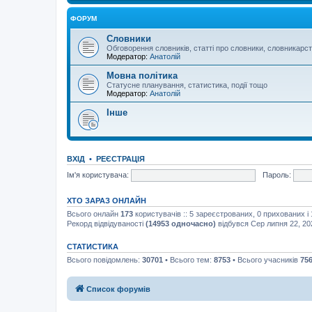
ФОРУМ
Словники
Обговорення словників, статті про словники, словникарс
Модератор:
Анатолій
Мовна політика
Статусне планування, статистика, події тощо
Модератор:
Анатолій
Інше
ВХІД
•
РЕЄСТРАЦІЯ
Ім'я користувача:
Пароль:
ХТО ЗАРАЗ ОНЛАЙН
Всього онлайн
173
користувачів :: 5 зареєстрованих, 0 прихованих і
Рекорд відвідуваності
(14953 одночасно)
відбувся Сер липня 22, 20
СТАТИСТИКА
Всього повідомлень:
30701
• Всього тем:
8753
• Всього учасників
75
Список форумів