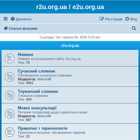
r2u.org.ua / e2u.org.ua
Допомога
Реєстрація
Вхід
П
Список форумів
о
Сьогодні: Чет серпня 06, 2026 5:03 pm
ш
r2u.org.ua
у
Новини
к
Новини та оголошення сайту r2u.org.ua
Тем:
74
Сучасний словник
Обговорення сучасного словника
Модератор:
Анатолій
Тем:
5061
Тлумачний словник
Тлумачні словники
Тем:
404
Мовні консультації
Питання та відповіді щодо української мови
Модератор:
Анатолій
Тем:
687
Правопис і термінологія
Правописні питання, обговорення термінів.
Тем:
22