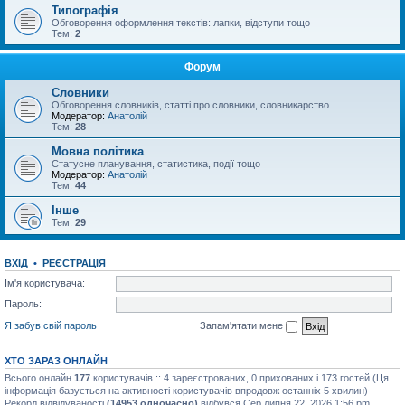
Типографія
Обговорення оформлення текстів: лапки, відступи тощо
Тем:
2
Форум
Словники
Обговорення словників, статті про словники, словникарство
Модератор:
Анатолій
Тем:
28
Мовна політика
Статусне планування, статистика, події тощо
Модератор:
Анатолій
Тем:
44
Інше
Тем:
29
ВХІД
•
РЕЄСТРАЦІЯ
Ім'я користувача:
Пароль:
Я забув свій пароль
Запам'ятати мене
ХТО ЗАРАЗ ОНЛАЙН
Всього онлайн
177
користувачів :: 4 зареєстрованих, 0 прихованих і 173 гостей (Ця
інформація базується на активності користувачів впродовж останніх 5 хвилин)
Рекорд відвідуваності
(14953 одночасно)
відбувся Сер липня 22, 2026 1:56 pm