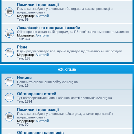
Помилки і пропозиції
Помилки, знайдені у словниках r2u.org.ua, а також пропозиції з
покращення сайту
Модератор:
Анатолій
Тем:
59
Локалізація та програмні засоби
Обговорення локалізацій програм, та ПЗ пов’язаних з мовною тематикою
Модератор:
Анатолій
Тем:
324
Різне
В цей розділ попадає все, що не підпадає під тематику інших розділів
Модератор:
Анатолій
Тем:
155
e2u.org.ua
Новини
Новини та оголошення сайту e2u.org.ua
Тем:
19
Обговорення статей
Тут обговорюються наявні або нові статті словників e2u.org.ua
Тем:
1594
Помилки і пропозиції
Помилки, знайдені у словниках e2u.org.ua, а також пропозиції з
покращення сайту
Модератор:
Анатолій
Тем:
30
Обговорення словників