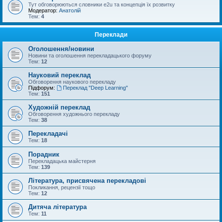
Тут обговорюються словники e2u та концепція їх розвитку
Модератор:
Анатолій
Тем:
4
Переклади
Оголошення/новини
Новини та оголошення перекладацького форуму
Тем:
12
Науковий переклад
Обговорення наукового перекладу
Підфорум:
Переклад "Deep Learning"
Тем:
151
Художній переклад
Обговорення художнього перекладу
Тем:
38
Перекладачі
Тем:
18
Порадник
Перекладацька майстерня
Тем:
139
Література, присвячена перекладові
Покликання, рецензії тощо
Тем:
12
Дитяча література
Тем:
11