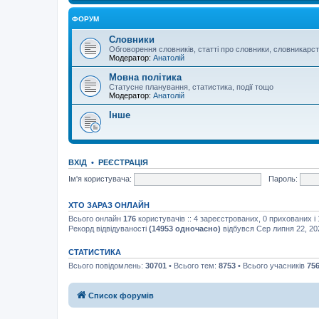
ФОРУМ
Словники
Обговорення словників, статті про словники, словникарс
Модератор:
Анатолій
Мовна політика
Статусне планування, статистика, події тощо
Модератор:
Анатолій
Інше
ВХІД
•
РЕЄСТРАЦІЯ
Ім'я користувача:
Пароль:
ХТО ЗАРАЗ ОНЛАЙН
Всього онлайн
176
користувачів :: 4 зареєстрованих, 0 прихованих і
Рекорд відвідуваності
(14953 одночасно)
відбувся Сер липня 22, 20
СТАТИСТИКА
Всього повідомлень:
30701
• Всього тем:
8753
• Всього учасників
75
Список форумів