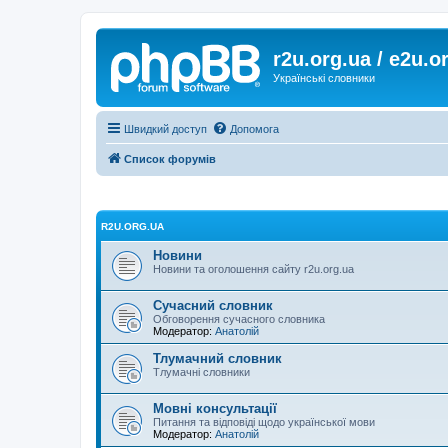
r2u.org.ua / e2u.o
Українські словники
Швидкий доступ
Допомога
Список форумів
R2U.ORG.UA
Новини
Новини та оголошення сайту r2u.org.ua
Сучасний словник
Обговорення сучасного словника
Модератор:
Анатолій
Тлумачний словник
Тлумачні словники
Мовні консультації
Питання та відповіді щодо української мови
Модератор:
Анатолій