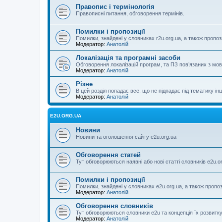
Правопис і термінологія
Правописні питання, обговорення термінів.
Помилки і пропозиції
Помилки, знайдені у словниках r2u.org.ua, а також пропоз
Модератор:
Анатолій
Локалізація та програмні засоби
Обговорення локалізацій програм, та ПЗ пов’язаних з м
Модератор:
Анатолій
Різне
В цей розділ попадає все, що не підпадає під тематику ін
Модератор:
Анатолій
E2U.ORG.UA
Новини
Новини та оголошення сайту e2u.org.ua
Обговорення статей
Тут обговорюються наявні або нові статті словників e2u.o
Помилки і пропозиції
Помилки, знайдені у словниках e2u.org.ua, а також пропо
Модератор:
Анатолій
Обговорення словників
Тут обговорюються словники e2u та концепція їх розвитк
Модератор:
Анатолій