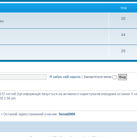
м
ТЕМ
Т
28
тво
е
м
Т
44
е
м
Т
29
е
м
Я забув свій пароль
|
Запам'ятати мене
 172 гостей (Ця інформація базується на активності користувачів впродовж останніх 5 х
26 1:56 pm
6
• Останній зареєстрований учасник:
Sonal2005