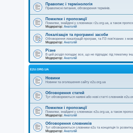
Правопис і термінологія
Правописні питання, обговорення термінів.
Помилки і пропозиції
Помилки, знайдені у словниках r2u.org.ua, а також пропоз
Модератор:
Анатолій
Локалізація та програмні засоби
Обговорення локалізацій програм, та ПЗ пов’язаних з м
Модератор:
Анатолій
Різне
В цей розділ попадає все, що не підпадає під тематику ін
Модератор:
Анатолій
E2U.ORG.UA
Новини
Новини та оголошення сайту e2u.org.ua
Обговорення статей
Тут обговорюються наявні або нові статті словників e2u.o
Помилки і пропозиції
Помилки, знайдені у словниках e2u.org.ua, а також пропо
Модератор:
Анатолій
Обговорення словників
Тут обговорюються словники e2u та концепція їх розвитк
Модератор:
Анатолій