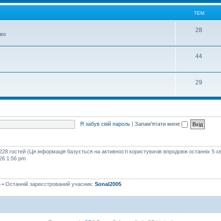
м
ТЕМ
Т
28
тво
е
м
Т
44
е
м
Т
29
е
м
Я забув свій пароль
|
Запам'ятати мене
 228 гостей (Ця інформація базується на активності користувачів впродовж останніх 5 х
26 1:56 pm
6
• Останній зареєстрований учасник:
Sonal2005