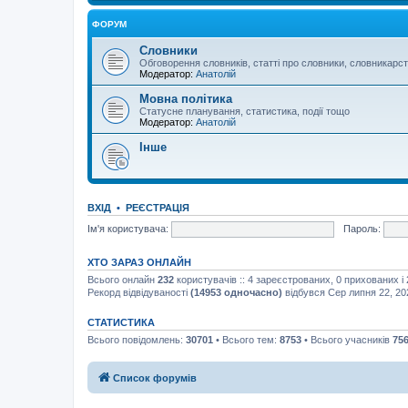
ФОРУМ
Словники
Обговорення словників, статті про словники, словникарс
Модератор:
Анатолій
Мовна політика
Статусне планування, статистика, події тощо
Модератор:
Анатолій
Інше
ВХІД
•
РЕЄСТРАЦІЯ
Ім'я користувача:
Пароль:
ХТО ЗАРАЗ ОНЛАЙН
Всього онлайн
232
користувачів :: 4 зареєстрованих, 0 прихованих і
Рекорд відвідуваності
(14953 одночасно)
відбувся Сер липня 22, 20
СТАТИСТИКА
Всього повідомлень:
30701
• Всього тем:
8753
• Всього учасників
75
Список форумів