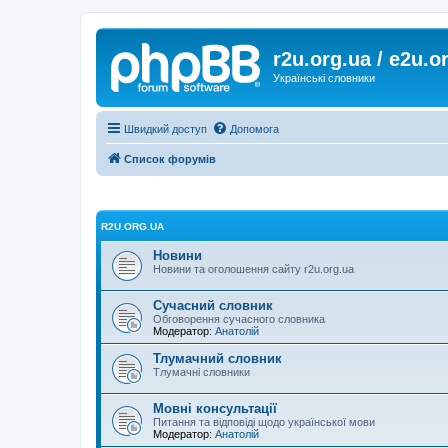
r2u.org.ua / e2u.o
Українські словники
Швидкий доступ
Допомога
Список форумів
R2U.ORG.UA
Новини
Новини та оголошення сайту r2u.org.ua
Сучасний словник
Обговорення сучасного словника
Модератор:
Анатолій
Тлумачний словник
Тлумачні словники
Мовні консультації
Питання та відповіді щодо української мови
Модератор:
Анатолій