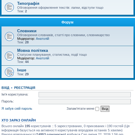
Типографія
Обговорення оформлення текстів: лапки, відступи тощо
Тем:
2
Форум
Словники
Обговорення словників, статті про словники, словникарство
Модератор:
Анатолій
Тем:
28
Мовна політика
Статусне планування, статистика, події тощо
Модератор:
Анатолій
Тем:
44
Інше
Тем:
29
ВХІД
•
РЕЄСТРАЦІЯ
Ім'я користувача:
Пароль:
Я забув свій пароль
Запам'ятати мене
ХТО ЗАРАЗ ОНЛАЙН
Всього онлайн
195
користувачів :: 5 зареєстрованих, 0 прихованих і 190 гостей (Ця
інформація базується на активності користувачів впродовж останніх 5 хвилин)
Рекорд відвідуваності
(14953 одночасно)
відбувся Сер липня 22, 2026 1:56 pm