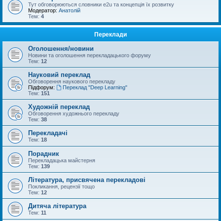
Тут обговорюються словники e2u та концепція їх розвитку
Модератор:
Анатолій
Тем:
4
Переклади
Оголошення/новини
Новини та оголошення перекладацького форуму
Тем:
12
Науковий переклад
Обговорення наукового перекладу
Підфорум:
Переклад "Deep Learning"
Тем:
151
Художній переклад
Обговорення художнього перекладу
Тем:
38
Перекладачі
Тем:
18
Порадник
Перекладацька майстерня
Тем:
139
Література, присвячена перекладові
Покликання, рецензії тощо
Тем:
12
Дитяча література
Тем:
11