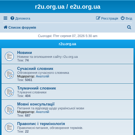
r2u.org.ua / e2u.org.ua
Допомога
Реєстрація
Вхід
П
Список форумів
о
Сьогодні: П'ят серпня 07, 2026 5:30 am
ш
r2u.org.ua
у
Новини
к
Новини та оголошення сайту r2u.org.ua
Тем:
74
Сучасний словник
Обговорення сучасного словника
Модератор:
Анатолій
Тем:
5061
Тлумачний словник
Тлумачні словники
Тем:
404
Мовні консультації
Питання та відповіді щодо української мови
Модератор:
Анатолій
Тем:
687
Правопис і термінологія
Правописні питання, обговорення термінів.
Тем:
22