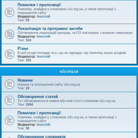
Помилки і пропозиції
Помилки, знайдені у словниках r2u.org.ua, а також пропозиції з
покращення сайту
Модератор:
Анатолій
Тем:
59
Локалізація та програмні засоби
Обговорення локалізацій програм, та ПЗ пов’язаних з мовною тематикою
Модератор:
Анатолій
Тем:
324
Різне
В цей розділ попадає все, що не підпадає під тематику інших розділів
Модератор:
Анатолій
Тем:
155
e2u.org.ua
Новини
Новини та оголошення сайту e2u.org.ua
Тем:
19
Обговорення статей
Тут обговорюються наявні або нові статті словників e2u.org.ua
Тем:
1594
Помилки і пропозиції
Помилки, знайдені у словниках e2u.org.ua, а також пропозиції з
покращення сайту
Модератор:
Анатолій
Тем:
30
Обговорення словників