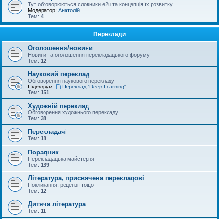
Тут обговорюються словники e2u та концепція їх розвитку
Модератор:
Анатолій
Тем:
4
Переклади
Оголошення/новини
Новини та оголошення перекладацького форуму
Тем:
12
Науковий переклад
Обговорення наукового перекладу
Підфорум:
Переклад "Deep Learning"
Тем:
151
Художній переклад
Обговорення художнього перекладу
Тем:
38
Перекладачі
Тем:
18
Порадник
Перекладацька майстерня
Тем:
139
Література, присвячена перекладові
Покликання, рецензії тощо
Тем:
12
Дитяча література
Тем:
11