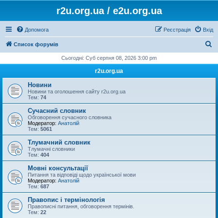
r2u.org.ua / e2u.org.ua
Допомога
Реєстрація
Вхід
П
Список форумів
о
Сьогодні: Суб серпня 08, 2026 3:00 pm
ш
r2u.org.ua
у
Новини
к
Новини та оголошення сайту r2u.org.ua
Тем:
74
Сучасний словник
Обговорення сучасного словника
Модератор:
Анатолій
Тем:
5061
Тлумачний словник
Тлумачні словники
Тем:
404
Мовні консультації
Питання та відповіді щодо української мови
Модератор:
Анатолій
Тем:
687
Правопис і термінологія
Правописні питання, обговорення термінів.
Тем:
22