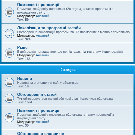
Помилки і пропозиції
Помилки, знайдені у словниках r2u.org.ua, а також пропозиції з
покращення сайту
Модератор:
Анатолій
Тем:
59
Локалізація та програмні засоби
Обговорення локалізацій програм, та ПЗ пов’язаних з мовною тематикою
Модератор:
Анатолій
Тем:
324
Різне
В цей розділ попадає все, що не підпадає під тематику інших розділів
Модератор:
Анатолій
Тем:
155
e2u.org.ua
Новини
Новини та оголошення сайту e2u.org.ua
Тем:
19
Обговорення статей
Тут обговорюються наявні або нові статті словників e2u.org.ua
Тем:
1594
Помилки і пропозиції
Помилки, знайдені у словниках e2u.org.ua, а також пропозиції з
покращення сайту
Модератор:
Анатолій
Тем:
30
Обговорення словників