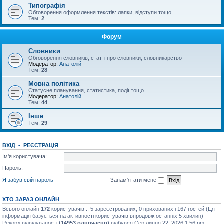
Типографія
Обговорення оформлення текстів: лапки, відступи тощо
Тем:
2
Форум
Словники
Обговорення словників, статті про словники, словникарство
Модератор:
Анатолій
Тем:
28
Мовна політика
Статусне планування, статистика, події тощо
Модератор:
Анатолій
Тем:
44
Інше
Тем:
29
ВХІД
•
РЕЄСТРАЦІЯ
Ім'я користувача:
Пароль:
Я забув свій пароль
Запам'ятати мене
ХТО ЗАРАЗ ОНЛАЙН
Всього онлайн
172
користувачів :: 5 зареєстрованих, 0 прихованих і 167 гостей (Ця
інформація базується на активності користувачів впродовж останніх 5 хвилин)
Рекорд відвідуваності
(14953 одночасно)
відбувся Сер липня 22, 2026 1:56 pm