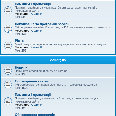
Помилки і пропозиції
Помилки, знайдені у словниках r2u.org.ua, а також пропозиції з
покращення сайту
Модератор:
Анатолій
Тем:
59
Локалізація та програмні засоби
Обговорення локалізацій програм, та ПЗ пов’язаних з мовною тематикою
Модератор:
Анатолій
Тем:
324
Різне
В цей розділ попадає все, що не підпадає під тематику інших розділів
Модератор:
Анатолій
Тем:
155
e2u.org.ua
Новини
Новини та оголошення сайту e2u.org.ua
Тем:
19
Обговорення статей
Тут обговорюються наявні або нові статті словників e2u.org.ua
Тем:
1594
Помилки і пропозиції
Помилки, знайдені у словниках e2u.org.ua, а також пропозиції з
покращення сайту
Модератор:
Анатолій
Тем:
30
Обговорення словників