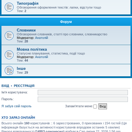
Типографія
Обговорення оформлення текстів: лапки, відступи тощо
Тем:
2
Форум
Словники
Обговорення словників, статті про словники, словникарство
Модератор:
Анатолій
Тем:
28
Мовна політика
Статусне планування, статистика, події тощо
Модератор:
Анатолій
Тем:
44
Інше
Тем:
29
ВХІД
•
РЕЄСТРАЦІЯ
Ім'я користувача:
Пароль:
Я забув свій пароль
Запам'ятати мене
ХТО ЗАРАЗ ОНЛАЙН
Всього онлайн
160
користувачів :: 6 зареєстрованих, 0 прихованих і 154 гостей (Ця
інформація базується на активності користувачів впродовж останніх 5 хвилин)
Рекорд відвідуваності
(14953 одночасно)
відбувся Сер липня 22, 2026 1:56 pm