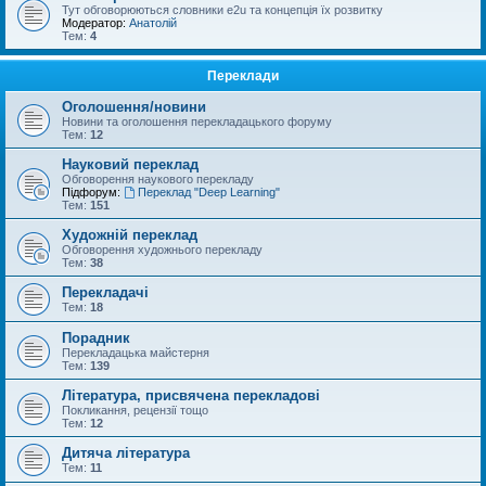
Тут обговорюються словники e2u та концепція їх розвитку
Модератор:
Анатолій
Тем:
4
Переклади
Оголошення/новини
Новини та оголошення перекладацького форуму
Тем:
12
Науковий переклад
Обговорення наукового перекладу
Підфорум:
Переклад "Deep Learning"
Тем:
151
Художній переклад
Обговорення художнього перекладу
Тем:
38
Перекладачі
Тем:
18
Порадник
Перекладацька майстерня
Тем:
139
Література, присвячена перекладові
Покликання, рецензії тощо
Тем:
12
Дитяча література
Тем:
11