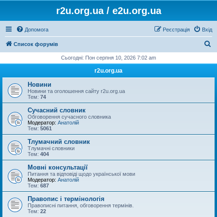
r2u.org.ua / e2u.org.ua
Допомога
Реєстрація
Вхід
П
Список форумів
о
Сьогодні: Пон серпня 10, 2026 7:02 am
ш
r2u.org.ua
у
Новини
к
Новини та оголошення сайту r2u.org.ua
Тем:
74
Сучасний словник
Обговорення сучасного словника
Модератор:
Анатолій
Тем:
5061
Тлумачний словник
Тлумачні словники
Тем:
404
Мовні консультації
Питання та відповіді щодо української мови
Модератор:
Анатолій
Тем:
687
Правопис і термінологія
Правописні питання, обговорення термінів.
Тем:
22