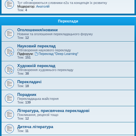
Тут обговорюються словники e2u та концепція їх розвитку
Модератор:
Анатолій
Тем:
4
Переклади
Оголошення/новини
Новини та оголошення перекладацького форуму
Тем:
12
Науковий переклад
Обговорення наукового перекладу
Підфорум:
Переклад "Deep Learning"
Тем:
151
Художній переклад
Обговорення художнього перекладу
Тем:
38
Перекладачі
Тем:
18
Порадник
Перекладацька майстерня
Тем:
139
Література, присвячена перекладові
Покликання, рецензії тощо
Тем:
12
Дитяча література
Тем:
11