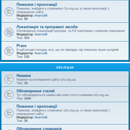
Помилки і пропозиції
Помилки, знайдені у словниках r2u.org.ua, а також пропозиції з
покращення сайту
Модератор:
Анатолій
Тем:
59
Локалізація та програмні засоби
Обговорення локалізацій програм, та ПЗ пов’язаних з мовною тематикою
Модератор:
Анатолій
Тем:
324
Різне
В цей розділ попадає все, що не підпадає під тематику інших розділів
Модератор:
Анатолій
Тем:
155
e2u.org.ua
Новини
Новини та оголошення сайту e2u.org.ua
Тем:
19
Обговорення статей
Тут обговорюються наявні або нові статті словників e2u.org.ua
Тем:
1594
Помилки і пропозиції
Помилки, знайдені у словниках e2u.org.ua, а також пропозиції з
покращення сайту
Модератор:
Анатолій
Тем:
30
Обговорення словників