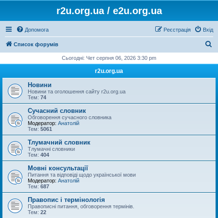
r2u.org.ua / e2u.org.ua
Допомога
Реєстрація
Вхід
П
Список форумів
о
Сьогодні: Чет серпня 06, 2026 3:30 pm
ш
r2u.org.ua
у
Новини
к
Новини та оголошення сайту r2u.org.ua
Тем:
74
Сучасний словник
Обговорення сучасного словника
Модератор:
Анатолій
Тем:
5061
Тлумачний словник
Тлумачні словники
Тем:
404
Мовні консультації
Питання та відповіді щодо української мови
Модератор:
Анатолій
Тем:
687
Правопис і термінологія
Правописні питання, обговорення термінів.
Тем:
22