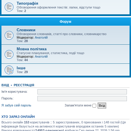
Типографія
Обговорення оформлення текстів: лапки, відступи тощо
Тем:
2
Форум
Словники
Обговорення словників, статті про словники, словникарство
Модератор:
Анатолій
Тем:
28
Мовна політика
Статусне планування, статистика, події тощо
Модератор:
Анатолій
Тем:
44
Інше
Тем:
29
ВХІД
•
РЕЄСТРАЦІЯ
Ім'я користувача:
Пароль:
Я забув свій пароль
Запам'ятати мене
ХТО ЗАРАЗ ОНЛАЙН
Всього онлайн
153
користувачів :: 5 зареєстрованих, 0 прихованих і 148 гостей (Ця
інформація базується на активності користувачів впродовж останніх 5 хвилин)
Рекорд відвідуваності
(14953 одночасно)
відбувся Сер липня 22, 2026 1:56 pm