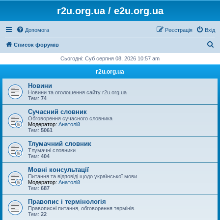
r2u.org.ua / e2u.org.ua
Допомога
Реєстрація
Вхід
П
Список форумів
о
Сьогодні: Суб серпня 08, 2026 10:57 am
ш
r2u.org.ua
у
Новини
к
Новини та оголошення сайту r2u.org.ua
Тем:
74
Сучасний словник
Обговорення сучасного словника
Модератор:
Анатолій
Тем:
5061
Тлумачний словник
Тлумачні словники
Тем:
404
Мовні консультації
Питання та відповіді щодо української мови
Модератор:
Анатолій
Тем:
687
Правопис і термінологія
Правописні питання, обговорення термінів.
Тем:
22