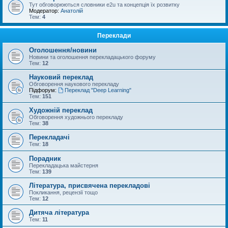
Тут обговорюються словники e2u та концепція їх розвитку
Модератор:
Анатолій
Тем:
4
Переклади
Оголошення/новини
Новини та оголошення перекладацького форуму
Тем:
12
Науковий переклад
Обговорення наукового перекладу
Підфорум:
Переклад "Deep Learning"
Тем:
151
Художній переклад
Обговорення художнього перекладу
Тем:
38
Перекладачі
Тем:
18
Порадник
Перекладацька майстерня
Тем:
139
Література, присвячена перекладові
Покликання, рецензії тощо
Тем:
12
Дитяча література
Тем:
11