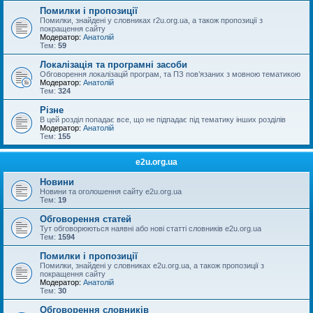
Помилки і пропозиції
Помилки, знайдені у словниках r2u.org.ua, а також пропозиції з
покращення сайту
Модератор:
Анатолій
Тем:
59
Локалізація та програмні засоби
Обговорення локалізацій програм, та ПЗ пов’язаних з мовною тематикою
Модератор:
Анатолій
Тем:
324
Різне
В цей розділ попадає все, що не підпадає під тематику інших розділів
Модератор:
Анатолій
Тем:
155
e2u.org.ua
Новини
Новини та оголошення сайту e2u.org.ua
Тем:
19
Обговорення статей
Тут обговорюються наявні або нові статті словників e2u.org.ua
Тем:
1594
Помилки і пропозиції
Помилки, знайдені у словниках e2u.org.ua, а також пропозиції з
покращення сайту
Модератор:
Анатолій
Тем:
30
Обговорення словників