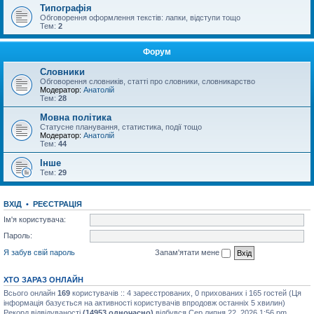
Типографія
Обговорення оформлення текстів: лапки, відступи тощо
Тем:
2
Форум
Словники
Обговорення словників, статті про словники, словникарство
Модератор:
Анатолій
Тем:
28
Мовна політика
Статусне планування, статистика, події тощо
Модератор:
Анатолій
Тем:
44
Інше
Тем:
29
ВХІД
•
РЕЄСТРАЦІЯ
Ім'я користувача:
Пароль:
Я забув свій пароль
Запам'ятати мене
ХТО ЗАРАЗ ОНЛАЙН
Всього онлайн
169
користувачів :: 4 зареєстрованих, 0 прихованих і 165 гостей (Ця
інформація базується на активності користувачів впродовж останніх 5 хвилин)
Рекорд відвідуваності
(14953 одночасно)
відбувся Сер липня 22, 2026 1:56 pm