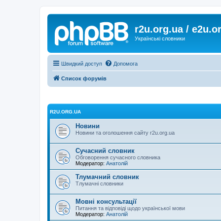
r2u.org.ua / e2u.o
Українські словники
Швидкий доступ
Допомога
Список форумів
R2U.ORG.UA
Новини
Новини та оголошення сайту r2u.org.ua
Сучасний словник
Обговорення сучасного словника
Модератор:
Анатолій
Тлумачний словник
Тлумачні словники
Мовні консультації
Питання та відповіді щодо української мови
Модератор:
Анатолій