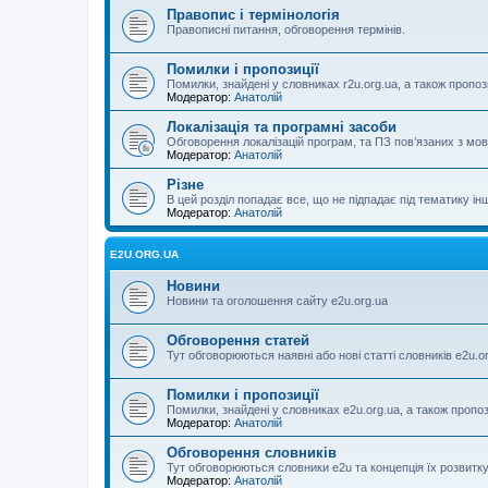
Правопис і термінологія
Правописні питання, обговорення термінів.
Помилки і пропозиції
Помилки, знайдені у словниках r2u.org.ua, а також пропоз
Модератор:
Анатолій
Локалізація та програмні засоби
Обговорення локалізацій програм, та ПЗ пов’язаних з м
Модератор:
Анатолій
Різне
В цей розділ попадає все, що не підпадає під тематику ін
Модератор:
Анатолій
E2U.ORG.UA
Новини
Новини та оголошення сайту e2u.org.ua
Обговорення статей
Тут обговорюються наявні або нові статті словників e2u.o
Помилки і пропозиції
Помилки, знайдені у словниках e2u.org.ua, а також пропо
Модератор:
Анатолій
Обговорення словників
Тут обговорюються словники e2u та концепція їх розвитк
Модератор:
Анатолій