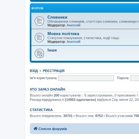
ФОРУМ
Словники
Обговорення словників, статті про словники, словникарс
Модератор:
Анатолій
Мовна політика
Статусне планування, статистика, події тощо
Модератор:
Анатолій
Інше
ВХІД
•
РЕЄСТРАЦІЯ
Ім'я користувача:
Пароль:
ХТО ЗАРАЗ ОНЛАЙН
Всього онлайн
200
користувачів :: 6 зареєстрованих, 0 прихованих і
Рекорд відвідуваності
(14953 одночасно)
відбувся Сер липня 22, 20
СТАТИСТИКА
Всього повідомлень:
30701
• Всього тем:
8753
• Всього учасників
75
Список форумів