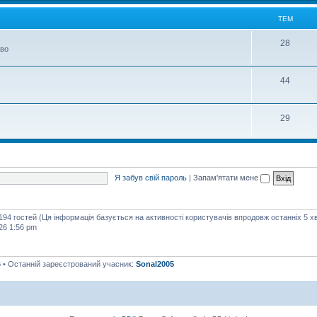
м
ТЕМ
Т
28
тво
е
м
Т
44
е
м
Т
29
е
м
Я забув свій пароль
|
Запам'ятати мене
 194 гостей (Ця інформація базується на активності користувачів впродовж останніх 5 х
26 1:56 pm
6
• Останній зареєстрований учасник:
Sonal2005