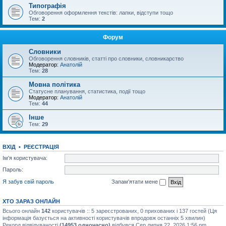
Типографія
Обговорення оформлення текстів: лапки, відступи тощо
Тем:
2
Форум
Словники
Обговорення словників, статті про словники, словникарство
Модератор:
Анатолій
Тем:
28
Мовна політика
Статусне планування, статистика, події тощо
Модератор:
Анатолій
Тем:
44
Інше
Тем:
29
ВХІД
•
РЕЄСТРАЦІЯ
Ім'я користувача:
Пароль:
Я забув свій пароль
Запам'ятати мене
ХТО ЗАРАЗ ОНЛАЙН
Всього онлайн
142
користувачів :: 5 зареєстрованих, 0 прихованих і 137 гостей (Ця
інформація базується на активності користувачів впродовж останніх 5 хвилин)
Рекорд відвідуваності
(14953 одночасно)
відбувся Сер липня 22, 2026 1:56 pm