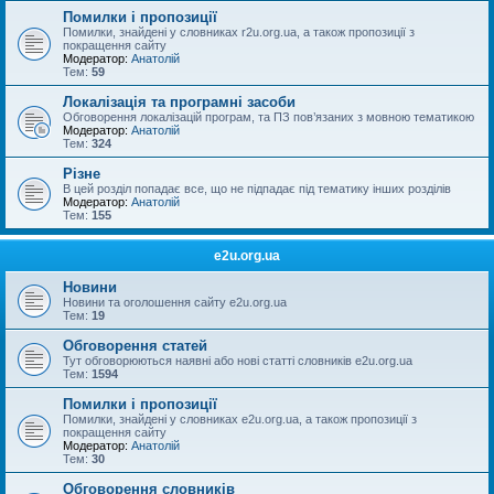
Помилки і пропозиції
Помилки, знайдені у словниках r2u.org.ua, а також пропозиції з
покращення сайту
Модератор:
Анатолій
Тем:
59
Локалізація та програмні засоби
Обговорення локалізацій програм, та ПЗ пов’язаних з мовною тематикою
Модератор:
Анатолій
Тем:
324
Різне
В цей розділ попадає все, що не підпадає під тематику інших розділів
Модератор:
Анатолій
Тем:
155
e2u.org.ua
Новини
Новини та оголошення сайту e2u.org.ua
Тем:
19
Обговорення статей
Тут обговорюються наявні або нові статті словників e2u.org.ua
Тем:
1594
Помилки і пропозиції
Помилки, знайдені у словниках e2u.org.ua, а також пропозиції з
покращення сайту
Модератор:
Анатолій
Тем:
30
Обговорення словників