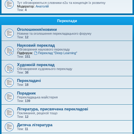
Тут обговорюються словники e2u та концепція їх розвитку
Модератор:
Анатолій
Тем:
4
Переклади
Оголошення/новини
Новини та оголошення перекладацького форуму
Тем:
12
Науковий переклад
Обговорення наукового перекладу
Підфорум:
Переклад "Deep Learning"
Тем:
151
Художній переклад
Обговорення художнього перекладу
Тем:
38
Перекладачі
Тем:
18
Порадник
Перекладацька майстерня
Тем:
139
Література, присвячена перекладові
Покликання, рецензії тощо
Тем:
12
Дитяча література
Тем:
11