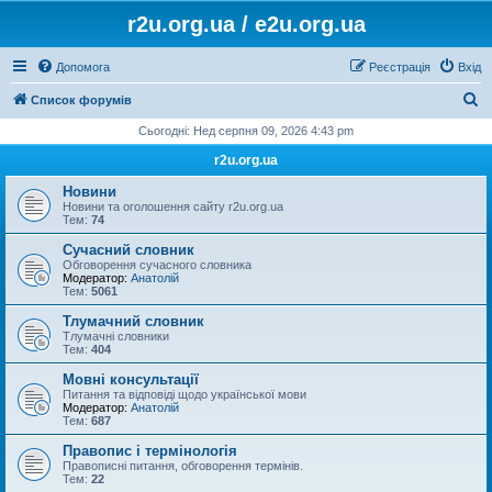
r2u.org.ua / e2u.org.ua
Допомога
Реєстрація
Вхід
П
Список форумів
о
Сьогодні: Нед серпня 09, 2026 4:43 pm
ш
r2u.org.ua
у
Новини
к
Новини та оголошення сайту r2u.org.ua
Тем:
74
Сучасний словник
Обговорення сучасного словника
Модератор:
Анатолій
Тем:
5061
Тлумачний словник
Тлумачні словники
Тем:
404
Мовні консультації
Питання та відповіді щодо української мови
Модератор:
Анатолій
Тем:
687
Правопис і термінологія
Правописні питання, обговорення термінів.
Тем:
22