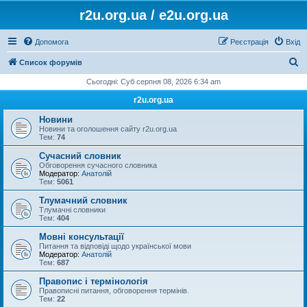
r2u.org.ua / e2u.org.ua
Допомога
Реєстрація
Вхід
П
Список форумів
о
Сьогодні: Суб серпня 08, 2026 6:34 am
ш
r2u.org.ua
у
Новини
к
Новини та оголошення сайту r2u.org.ua
Тем:
74
Сучасний словник
Обговорення сучасного словника
Модератор:
Анатолій
Тем:
5061
Тлумачний словник
Тлумачні словники
Тем:
404
Мовні консультації
Питання та відповіді щодо української мови
Модератор:
Анатолій
Тем:
687
Правопис і термінологія
Правописні питання, обговорення термінів.
Тем:
22