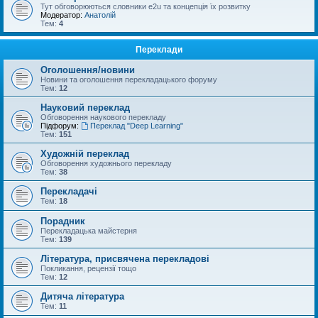
Тут обговорюються словники e2u та концепція їх розвитку
Модератор:
Анатолій
Тем:
4
Переклади
Оголошення/новини
Новини та оголошення перекладацького форуму
Тем:
12
Науковий переклад
Обговорення наукового перекладу
Підфорум:
Переклад "Deep Learning"
Тем:
151
Художній переклад
Обговорення художнього перекладу
Тем:
38
Перекладачі
Тем:
18
Порадник
Перекладацька майстерня
Тем:
139
Література, присвячена перекладові
Покликання, рецензії тощо
Тем:
12
Дитяча література
Тем:
11