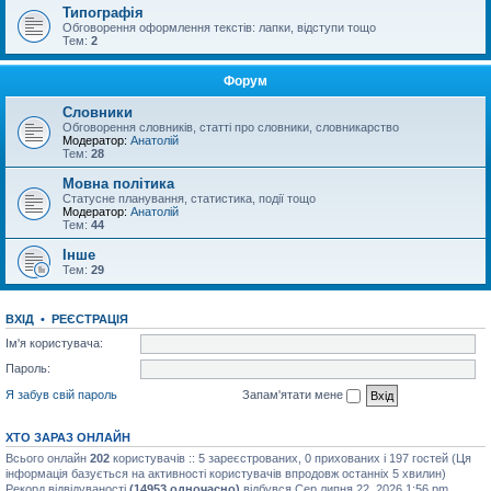
Типографія
Обговорення оформлення текстів: лапки, відступи тощо
Тем:
2
Форум
Словники
Обговорення словників, статті про словники, словникарство
Модератор:
Анатолій
Тем:
28
Мовна політика
Статусне планування, статистика, події тощо
Модератор:
Анатолій
Тем:
44
Інше
Тем:
29
ВХІД
•
РЕЄСТРАЦІЯ
Ім'я користувача:
Пароль:
Я забув свій пароль
Запам'ятати мене
ХТО ЗАРАЗ ОНЛАЙН
Всього онлайн
202
користувачів :: 5 зареєстрованих, 0 прихованих і 197 гостей (Ця
інформація базується на активності користувачів впродовж останніх 5 хвилин)
Рекорд відвідуваності
(14953 одночасно)
відбувся Сер липня 22, 2026 1:56 pm