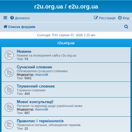
r2u.org.ua / e2u.org.ua
Допомога
Реєстрація
Вхід
П
Список форумів
о
Сьогодні: П'ят серпня 07, 2026 2:15 am
ш
r2u.org.ua
у
Новини
к
Новини та оголошення сайту r2u.org.ua
Тем:
74
Сучасний словник
Обговорення сучасного словника
Модератор:
Анатолій
Тем:
5061
Тлумачний словник
Тлумачні словники
Тем:
404
Мовні консультації
Питання та відповіді щодо української мови
Модератор:
Анатолій
Тем:
687
Правопис і термінологія
Правописні питання, обговорення термінів.
Тем:
22