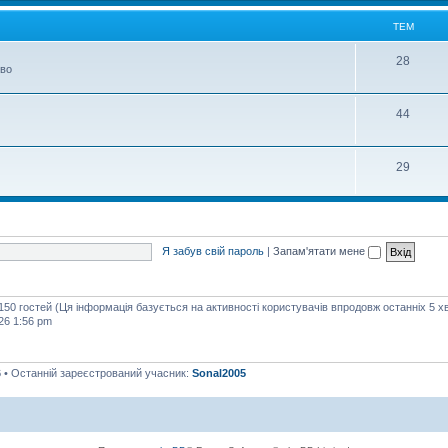
м
ТЕМ
Т
28
тво
е
м
Т
44
е
м
Т
29
е
м
Я забув свій пароль
|
Запам'ятати мене
 150 гостей (Ця інформація базується на активності користувачів впродовж останніх 5 х
26 1:56 pm
6
• Останній зареєстрований учасник:
Sonal2005