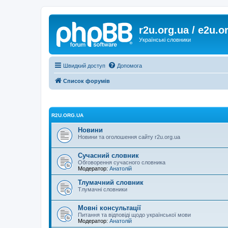
r2u.org.ua / e2u.o
Українські словники
Швидкий доступ
Допомога
Список форумів
R2U.ORG.UA
Новини
Новини та оголошення сайту r2u.org.ua
Сучасний словник
Обговорення сучасного словника
Модератор:
Анатолій
Тлумачний словник
Тлумачні словники
Мовні консультації
Питання та відповіді щодо української мови
Модератор:
Анатолій