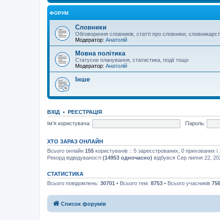
ФОРУМ
Словники
Обговорення словників, статті про словники, словникарс
Модератор:
Анатолій
Мовна політика
Статусне планування, статистика, події тощо
Модератор:
Анатолій
Інше
ВХІД
•
РЕЄСТРАЦІЯ
Ім'я користувача:
Пароль:
ХТО ЗАРАЗ ОНЛАЙН
Всього онлайн
155
користувачів :: 5 зареєстрованих, 0 прихованих і
Рекорд відвідуваності
(14953 одночасно)
відбувся Сер липня 22, 20
СТАТИСТИКА
Всього повідомлень:
30701
• Всього тем:
8753
• Всього учасників
75
Список форумів