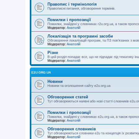
Правопис і термінологія
Правописні питання, обговорення термінів.
Помилки і пропозиції
Помилки, знайдені у словниках r2u.org.ua, а також пропоз
Модератор:
Анатолій
Локалізація та програмні засоби
Обговорення локалізацій програм, та ПЗ пов’язаних з м
Модератор:
Анатолій
Різне
В цей розділ попадає все, що не підпадає під тематику ін
Модератор:
Анатолій
E2U.ORG.UA
Новини
Новини та оголошення сайту e2u.org.ua
Обговорення статей
Тут обговорюються наявні або нові статті словників e2u.o
Помилки і пропозиції
Помилки, знайдені у словниках e2u.org.ua, а також пропо
Модератор:
Анатолій
Обговорення словників
Тут обговорюються словники e2u та концепція їх розвитк
Модератор:
Анатолій