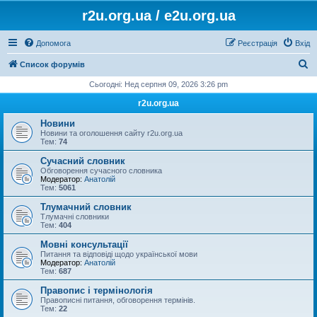
r2u.org.ua / e2u.org.ua
Допомога
Реєстрація
Вхід
П
Список форумів
о
Сьогодні: Нед серпня 09, 2026 3:26 pm
ш
r2u.org.ua
у
Новини
к
Новини та оголошення сайту r2u.org.ua
Тем:
74
Сучасний словник
Обговорення сучасного словника
Модератор:
Анатолій
Тем:
5061
Тлумачний словник
Тлумачні словники
Тем:
404
Мовні консультації
Питання та відповіді щодо української мови
Модератор:
Анатолій
Тем:
687
Правопис і термінологія
Правописні питання, обговорення термінів.
Тем:
22