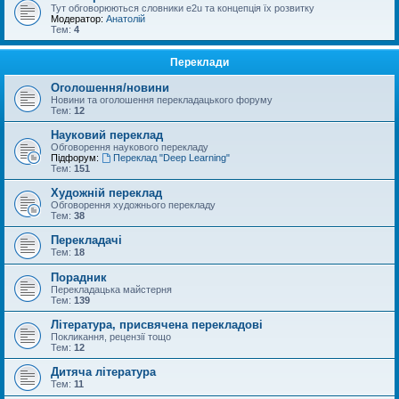
Тут обговорюються словники e2u та концепція їх розвитку
Модератор:
Анатолій
Тем:
4
Переклади
Оголошення/новини
Новини та оголошення перекладацького форуму
Тем:
12
Науковий переклад
Обговорення наукового перекладу
Підфорум:
Переклад "Deep Learning"
Тем:
151
Художній переклад
Обговорення художнього перекладу
Тем:
38
Перекладачі
Тем:
18
Порадник
Перекладацька майстерня
Тем:
139
Література, присвячена перекладові
Покликання, рецензії тощо
Тем:
12
Дитяча література
Тем:
11