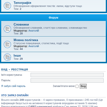
Типографія
Обговорення оформлення текстів: лапки, відступи тощо
Тем:
2
Форум
Словники
Обговорення словників, статті про словники, словникарство
Модератор:
Анатолій
Тем:
28
Мовна політика
Статусне планування, статистика, події тощо
Модератор:
Анатолій
Тем:
44
Інше
Тем:
29
ВХІД
•
РЕЄСТРАЦІЯ
Ім'я користувача:
Пароль:
Я забув свій пароль
Запам'ятати мене
ХТО ЗАРАЗ ОНЛАЙН
Всього онлайн
249
користувачів :: 4 зареєстрованих, 0 прихованих і 245 гостей (Ця
інформація базується на активності користувачів впродовж останніх 5 хвилин)
Рекорд відвідуваності
(14953 одночасно)
відбувся Сер липня 22, 2026 1:56 pm