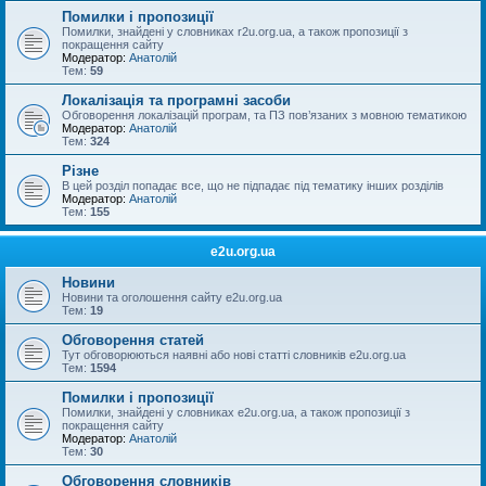
Помилки і пропозиції
Помилки, знайдені у словниках r2u.org.ua, а також пропозиції з
покращення сайту
Модератор:
Анатолій
Тем:
59
Локалізація та програмні засоби
Обговорення локалізацій програм, та ПЗ пов’язаних з мовною тематикою
Модератор:
Анатолій
Тем:
324
Різне
В цей розділ попадає все, що не підпадає під тематику інших розділів
Модератор:
Анатолій
Тем:
155
e2u.org.ua
Новини
Новини та оголошення сайту e2u.org.ua
Тем:
19
Обговорення статей
Тут обговорюються наявні або нові статті словників e2u.org.ua
Тем:
1594
Помилки і пропозиції
Помилки, знайдені у словниках e2u.org.ua, а також пропозиції з
покращення сайту
Модератор:
Анатолій
Тем:
30
Обговорення словників