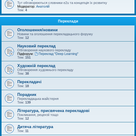
Тут обговорюються словники e2u та концепція їх розвитку
Модератор:
Анатолій
Тем:
4
Переклади
Оголошення/новини
Новини та оголошення перекладацького форуму
Тем:
12
Науковий переклад
Обговорення наукового перекладу
Підфорум:
Переклад "Deep Learning"
Тем:
151
Художній переклад
Обговорення художнього перекладу
Тем:
38
Перекладачі
Тем:
18
Порадник
Перекладацька майстерня
Тем:
139
Література, присвячена перекладові
Покликання, рецензії тощо
Тем:
12
Дитяча література
Тем:
11