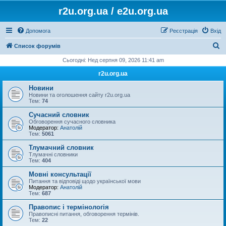
r2u.org.ua / e2u.org.ua
Допомога
Реєстрація
Вхід
П
Список форумів
о
Сьогодні: Нед серпня 09, 2026 11:41 am
ш
r2u.org.ua
у
Новини
к
Новини та оголошення сайту r2u.org.ua
Тем:
74
Сучасний словник
Обговорення сучасного словника
Модератор:
Анатолій
Тем:
5061
Тлумачний словник
Тлумачні словники
Тем:
404
Мовні консультації
Питання та відповіді щодо української мови
Модератор:
Анатолій
Тем:
687
Правопис і термінологія
Правописні питання, обговорення термінів.
Тем:
22