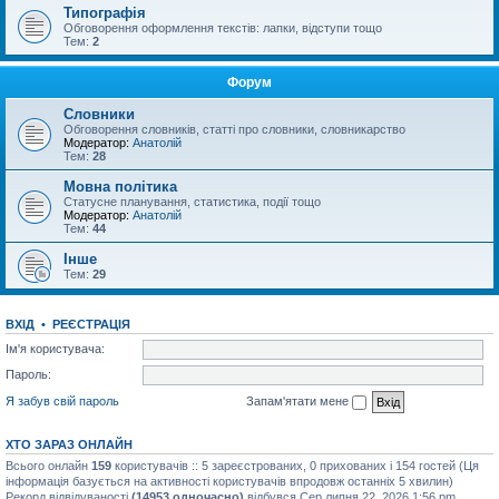
Типографія
Обговорення оформлення текстів: лапки, відступи тощо
Тем:
2
Форум
Словники
Обговорення словників, статті про словники, словникарство
Модератор:
Анатолій
Тем:
28
Мовна політика
Статусне планування, статистика, події тощо
Модератор:
Анатолій
Тем:
44
Інше
Тем:
29
ВХІД
•
РЕЄСТРАЦІЯ
Ім'я користувача:
Пароль:
Я забув свій пароль
Запам'ятати мене
ХТО ЗАРАЗ ОНЛАЙН
Всього онлайн
159
користувачів :: 5 зареєстрованих, 0 прихованих і 154 гостей (Ця
інформація базується на активності користувачів впродовж останніх 5 хвилин)
Рекорд відвідуваності
(14953 одночасно)
відбувся Сер липня 22, 2026 1:56 pm