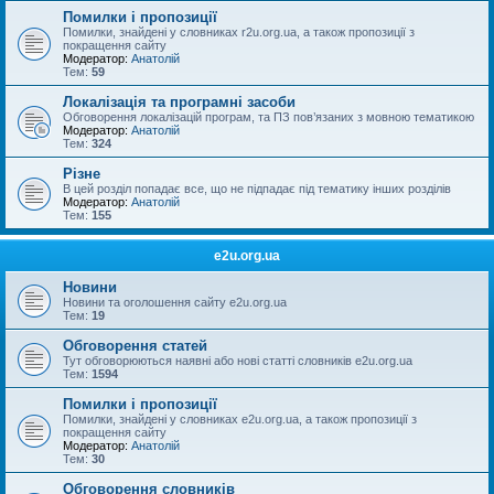
Помилки і пропозиції
Помилки, знайдені у словниках r2u.org.ua, а також пропозиції з
покращення сайту
Модератор:
Анатолій
Тем:
59
Локалізація та програмні засоби
Обговорення локалізацій програм, та ПЗ пов’язаних з мовною тематикою
Модератор:
Анатолій
Тем:
324
Різне
В цей розділ попадає все, що не підпадає під тематику інших розділів
Модератор:
Анатолій
Тем:
155
e2u.org.ua
Новини
Новини та оголошення сайту e2u.org.ua
Тем:
19
Обговорення статей
Тут обговорюються наявні або нові статті словників e2u.org.ua
Тем:
1594
Помилки і пропозиції
Помилки, знайдені у словниках e2u.org.ua, а також пропозиції з
покращення сайту
Модератор:
Анатолій
Тем:
30
Обговорення словників