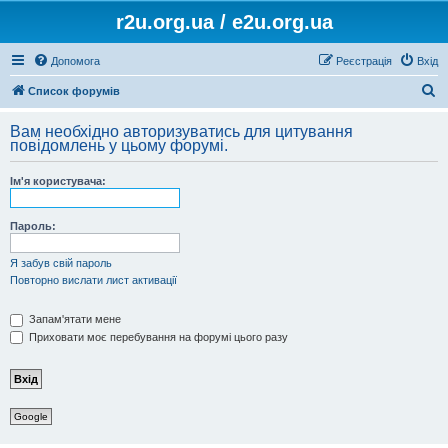
r2u.org.ua / e2u.org.ua
Допомога
Реєстрація
Вхід
П
Список форумів
о
Вам необхідно авторизуватись для цитування
ш
повідомлень у цьому форумі.
у
Ім'я користувача:
к
Пароль:
Я забув свій пароль
Повторно вислати лист активації
Запам'ятати мене
Приховати моє перебування на форумі цього разу
Google