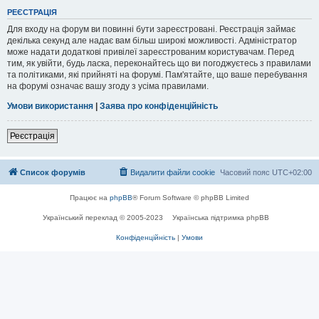
РЕЄСТРАЦІЯ
Для входу на форум ви повинні бути зареєстровані. Реєстрація займає
декілька секунд але надає вам більш широкі можливості. Адміністратор
може надати додаткові привілеї зареєстрованим користувачам. Перед
тим, як увійти, будь ласка, переконайтесь що ви погоджуєтесь з правилами
та політиками, які прийняті на форумі. Пам'ятайте, що ваше перебування
на форумі означає вашу згоду з усіма правилами.
Умови використання
|
Заява про конфіденційність
Реєстрація
Список форумів
Видалити файли cookie
Часовий пояс
UTC+02:00
Працює на
phpBB
® Forum Software © phpBB Limited
Український переклад © 2005-2023
Українська підтримка phpBB
Конфіденційність
|
Умови