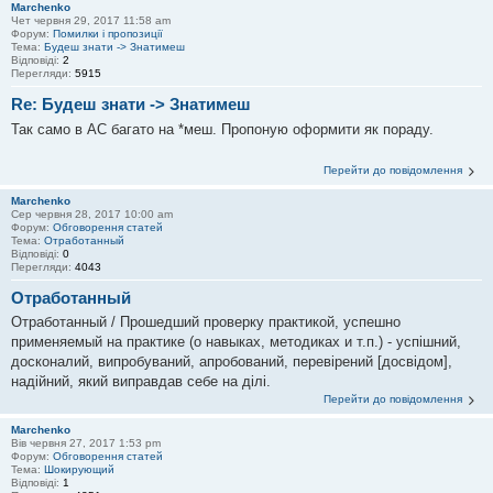
Marchenko
Чет червня 29, 2017 11:58 am
Форум:
Помилки і пропозиції
Тема:
Будеш знати -> Знатимеш
Відповіді:
2
Перегляди:
5915
Re: Будеш знати -> Знатимеш
Так само в АС багато на *меш. Пропоную оформити як пораду.
Перейти до повідомлення
Marchenko
Сер червня 28, 2017 10:00 am
Форум:
Обговорення статей
Тема:
Отработанный
Відповіді:
0
Перегляди:
4043
Отработанный
Отработанный / Прошедший проверку практикой, успешно
применяемый на практике (о навыках, методиках и т.п.) - успішний,
досконалий, випробуваний, апробований, перевірений [досвідом],
надійний, який виправдав себе на ділі.
Перейти до повідомлення
Marchenko
Вів червня 27, 2017 1:53 pm
Форум:
Обговорення статей
Тема:
Шокирующий
Відповіді:
1