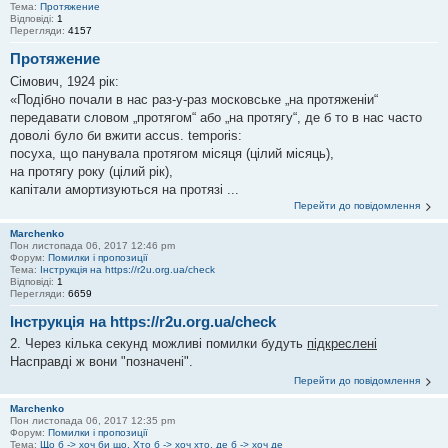
Тема:
Протяжение
Відповіді:
1
Перегляди:
4157
Протяжение
Сімович, 1924 рік:
«Подібно почали в нас раз-у-раз московське „на протяженіи“
передавати словом „протягом“ або „на протягу“, де б то в нас часто
доволі було би вжити accus. temporis:
посуха, що панувала протягом місяця (цілий місяць),
на протягу року (цілий рік),
капітали амортизуються на протязі ...
Перейти до повідомлення
Marchenko
Пон листопада 06, 2017 12:46 pm
Форум:
Помилки і пропозиції
Тема:
Інструкція на https://r2u.org.ua/check
Відповіді:
1
Перегляди:
6659
Інструкція на https://r2u.org.ua/check
2. Через кілька секунд можливі помилки будуть
підкреслені
Насправді ж вони "позначені".
Перейти до повідомлення
Marchenko
Пон листопада 06, 2017 12:35 pm
Форум:
Помилки і пропозиції
Тема:
Що б -> хоч би що, Хто б -> хоч хто, де б -> хоч де