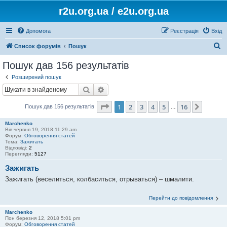
r2u.org.ua / e2u.org.ua
Допомога
Реєстрація
Вхід
П
Список форумів
Пошук
о
Пошук дав 156 результатів
ш
Розширений пошук
у
Пошук
Розширений пошук
к
Сторінка
1
з
16
1
2
3
4
5
16
Далі
Пошук дав 156 результатів
…
Marchenko
Вів червня 19, 2018 11:29 am
Форум:
Обговорення статей
Тема:
Зажигать
Відповіді:
2
Перегляди:
5127
Зажигать
Зажигать (веселиться, колбаситься, отрываться) – шмалити.
Перейти до повідомлення
Marchenko
Пон березня 12, 2018 5:01 pm
Форум:
Обговорення статей