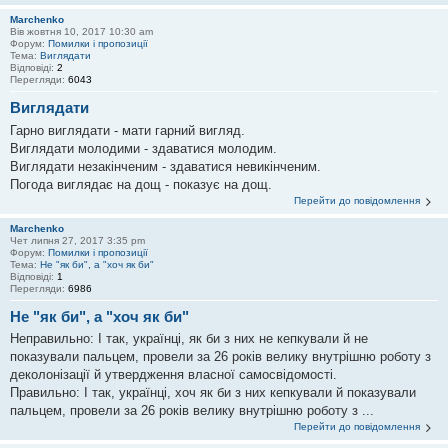
Marchenko
Вів жовтня 10, 2017 10:30 am
Форум:
Помилки і пропозиції
Тема:
Виглядати
Відповіді:
2
Перегляди:
6043
Виглядати
Гарно виглядати - мати гарний вигляд.
Виглядати молодими - здаватися молодим.
Виглядати незакінченим - здаватися невикінченим.
Погода виглядає на дощ - показує на дощ.
Перейти до повідомлення
Marchenko
Чет липня 27, 2017 3:35 pm
Форум:
Помилки і пропозиції
Тема:
Не "як би", а "хоч як би"
Відповіді:
1
Перегляди:
6986
Не "як би", а "хоч як би"
Неправильно: І так, українці, як би з них не кепкували й не
показували пальцем, провели за 26 років велику внутрішню роботу з
деколонізації й утвердження власної самосвідомості.
Правильно: І так, українці, хоч як би з них кепкували й показували
пальцем, провели за 26 років велику внутрішню роботу з ...
Перейти до повідомлення