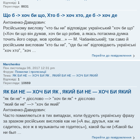
Відповіді:
1
Перегляди:
8631
Що б -> хоч би що, Хто б -> хоч хто, де б -> хоч де
Антоненко-Давидович:
Російському вислову "что бы ни" відповідає український "хоч би що"
(«Хоч би що він думав, хоч би що робив, а якась потаємна думка
точить його серце, мов хробак...» — М. Чабанівський); так само й
російським висловам "кто бы ни", "где бы ни" відповідають українські
"хоч хто", "хоч ...
Перейти до повідомлення
Marchenko
Пон листопада 06, 2017 12:31 pm
Форум:
Помилки і пропозиції
Тема:
ЯК БИ НЕ — ХОЧ БИ ЯК , ЯКИЙ БИ НЕ — ХОЧ БИ ЯКИЙ
Відповіді:
1
Перегляди:
10669
ЯК БИ НЕ — ХОЧ БИ ЯК , ЯКИЙ БИ НЕ — ХОЧ БИ ЯКИЙ
"як би не" + дієслово —> "хоч би як" + дієслово
"який би не" —> "хоч би який"
Антоненко-Давидович:
Часто помиляються в тих випадках, коли будують українську фразу
за зразком російських висловів как ни («А вы, друзья, как ни
садитесь, все ж в музыканты не годитесь»), какой бы ни («Какой бы
ни был ...
Перейти до повідомлення