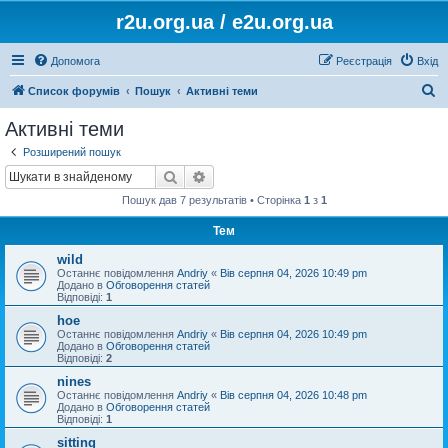
r2u.org.ua / e2u.org.ua
Допомога
Реєстрація
Вхід
П
Список форумів
Пошук
Активні теми
о
Активні теми
ш
Розширений пошук
у
Пошук
Розширений пошук
к
Пошук дав 7 результатів • Сторінка
1
з
1
Тем
wild
Останнє повідомлення
Andriy
«
Вів серпня 04, 2026 10:49 pm
Додано в
Обговорення статей
Відповіді:
1
hoe
Останнє повідомлення
Andriy
«
Вів серпня 04, 2026 10:49 pm
Додано в
Обговорення статей
Відповіді:
2
nines
Останнє повідомлення
Andriy
«
Вів серпня 04, 2026 10:48 pm
Додано в
Обговорення статей
Відповіді:
1
sitting