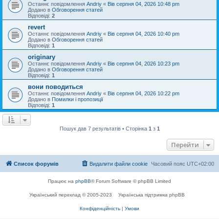
Останнє повідомлення
Andriy
«
Вів серпня 04, 2026 10:48 pm
Додано в
Обговорення статей
Відповіді:
2
revert
Останнє повідомлення
Andriy
«
Вів серпня 04, 2026 10:40 pm
Додано в
Обговорення статей
Відповіді:
1
originary
Останнє повідомлення
Andriy
«
Вів серпня 04, 2026 10:23 pm
Додано в
Обговорення статей
Відповіді:
1
вони поводиться
Останнє повідомлення
Andriy
«
Вів серпня 04, 2026 10:22 pm
Додано в
Помилки і пропозиції
Відповіді:
1
Пошук дав 7 результатів • Сторінка
1
з
1
Перейти
Список форумів
Видалити файли cookie
Часовий пояс
UTC+02:00
Працює на
phpBB
® Forum Software © phpBB Limited
Український переклад © 2005-2023
Українська підтримка phpBB
Конфіденційність
|
Умови