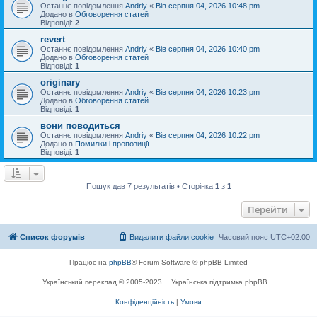
Останнє повідомлення
Andriy
«
Вів серпня 04, 2026 10:48 pm
Додано в
Обговорення статей
Відповіді:
2
revert
Останнє повідомлення
Andriy
«
Вів серпня 04, 2026 10:40 pm
Додано в
Обговорення статей
Відповіді:
1
originary
Останнє повідомлення
Andriy
«
Вів серпня 04, 2026 10:23 pm
Додано в
Обговорення статей
Відповіді:
1
вони поводиться
Останнє повідомлення
Andriy
«
Вів серпня 04, 2026 10:22 pm
Додано в
Помилки і пропозиції
Відповіді:
1
Пошук дав 7 результатів • Сторінка
1
з
1
Перейти
Список форумів
Видалити файли cookie
Часовий пояс
UTC+02:00
Працює на
phpBB
® Forum Software © phpBB Limited
Український переклад © 2005-2023
Українська підтримка phpBB
Конфіденційність
|
Умови