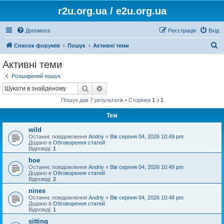
r2u.org.ua / e2u.org.ua
Допомога
Реєстрація
Вхід
П
Список форумів
Пошук
Активні теми
о
Активні теми
ш
Розширений пошук
у
Пошук
Розширений пошук
к
Пошук дав 7 результатів • Сторінка
1
з
1
Тем
wild
Останнє повідомлення
Andriy
«
Вів серпня 04, 2026 10:49 pm
Додано в
Обговорення статей
Відповіді:
1
hoe
Останнє повідомлення
Andriy
«
Вів серпня 04, 2026 10:49 pm
Додано в
Обговорення статей
Відповіді:
2
nines
Останнє повідомлення
Andriy
«
Вів серпня 04, 2026 10:48 pm
Додано в
Обговорення статей
Відповіді:
1
sitting