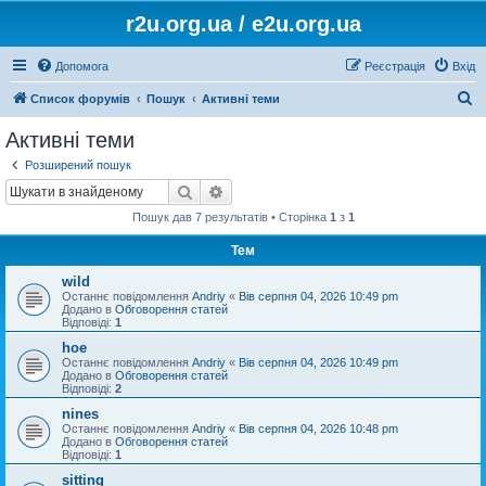
r2u.org.ua / e2u.org.ua
Допомога
Реєстрація
Вхід
П
Список форумів
Пошук
Активні теми
о
Активні теми
ш
Розширений пошук
у
Пошук
Розширений пошук
к
Пошук дав 7 результатів • Сторінка
1
з
1
Тем
wild
Останнє повідомлення
Andriy
«
Вів серпня 04, 2026 10:49 pm
Додано в
Обговорення статей
Відповіді:
1
hoe
Останнє повідомлення
Andriy
«
Вів серпня 04, 2026 10:49 pm
Додано в
Обговорення статей
Відповіді:
2
nines
Останнє повідомлення
Andriy
«
Вів серпня 04, 2026 10:48 pm
Додано в
Обговорення статей
Відповіді:
1
sitting