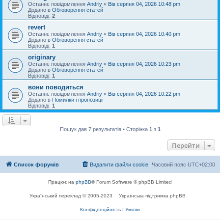
Останнє повідомлення
Andriy
«
Вів серпня 04, 2026 10:48 pm
Додано в
Обговорення статей
Відповіді:
2
revert
Останнє повідомлення
Andriy
«
Вів серпня 04, 2026 10:40 pm
Додано в
Обговорення статей
Відповіді:
1
originary
Останнє повідомлення
Andriy
«
Вів серпня 04, 2026 10:23 pm
Додано в
Обговорення статей
Відповіді:
1
вони поводиться
Останнє повідомлення
Andriy
«
Вів серпня 04, 2026 10:22 pm
Додано в
Помилки і пропозиції
Відповіді:
1
Пошук дав 7 результатів • Сторінка
1
з
1
Перейти
Список форумів
Видалити файли cookie
Часовий пояс
UTC+02:00
Працює на
phpBB
® Forum Software © phpBB Limited
Український переклад © 2005-2023
Українська підтримка phpBB
Конфіденційність
|
Умови