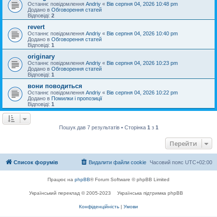
Останнє повідомлення
Andriy
«
Вів серпня 04, 2026 10:48 pm
Додано в
Обговорення статей
Відповіді:
2
revert
Останнє повідомлення
Andriy
«
Вів серпня 04, 2026 10:40 pm
Додано в
Обговорення статей
Відповіді:
1
originary
Останнє повідомлення
Andriy
«
Вів серпня 04, 2026 10:23 pm
Додано в
Обговорення статей
Відповіді:
1
вони поводиться
Останнє повідомлення
Andriy
«
Вів серпня 04, 2026 10:22 pm
Додано в
Помилки і пропозиції
Відповіді:
1
Пошук дав 7 результатів • Сторінка
1
з
1
Перейти
Список форумів
Видалити файли cookie
Часовий пояс
UTC+02:00
Працює на
phpBB
® Forum Software © phpBB Limited
Український переклад © 2005-2023
Українська підтримка phpBB
Конфіденційність
|
Умови