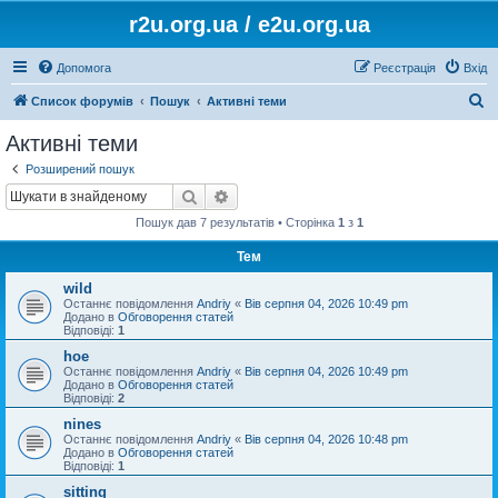
r2u.org.ua / e2u.org.ua
Допомога
Реєстрація
Вхід
П
Список форумів
Пошук
Активні теми
о
Активні теми
ш
Розширений пошук
у
Пошук
Розширений пошук
к
Пошук дав 7 результатів • Сторінка
1
з
1
Тем
wild
Останнє повідомлення
Andriy
«
Вів серпня 04, 2026 10:49 pm
Додано в
Обговорення статей
Відповіді:
1
hoe
Останнє повідомлення
Andriy
«
Вів серпня 04, 2026 10:49 pm
Додано в
Обговорення статей
Відповіді:
2
nines
Останнє повідомлення
Andriy
«
Вів серпня 04, 2026 10:48 pm
Додано в
Обговорення статей
Відповіді:
1
sitting