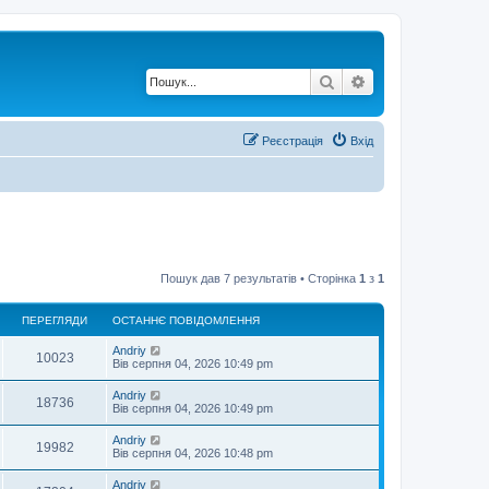
Пошук
Розширений по
Реєстрація
Вхід
Пошук дав 7 результатів • Сторінка
1
з
1
ПЕРЕГЛЯДИ
ОСТАННЄ ПОВІДОМЛЕННЯ
О
Andriy
П
10023
с
Вів серпня 04, 2026 10:49 pm
т
е
а
О
Andriy
П
18736
н
с
Вів серпня 04, 2026 10:49 pm
р
н
т
є
е
а
О
Andriy
е
п
П
19982
н
с
Вів серпня 04, 2026 10:48 pm
о
р
н
т
в
г
є
е
а
і
О
Andriy
е
п