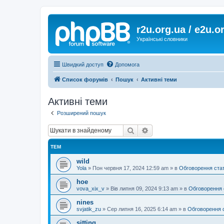
r2u.org.ua / e2u.o
Українські словники
Швидкий доступ
Допомога
Список форумів
Пошук
Активні теми
Активні теми
Розширений пошук
Пошук
Розширений пошук
ТЕМ
wild
Yola
»
Пон червня 17, 2024 12:59 am
» в
Обговорення ста
hoe
vova_xix_v
»
Вів липня 09, 2024 9:13 am
» в
Обговорення 
nines
svjatik_zu
»
Сер липня 16, 2025 6:14 am
» в
Обговорення 
sitting