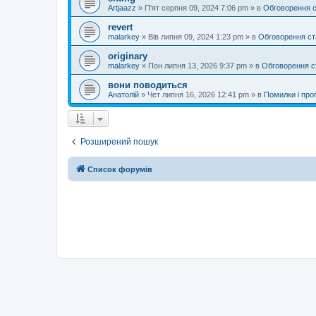
Artjaazz
»
П'ят серпня 09, 2024 7:06 pm
» в
Обговорення 
revert
malarkey
»
Вів липня 09, 2024 1:23 pm
» в
Обговорення ст
originary
malarkey
»
Пон липня 13, 2026 9:37 pm
» в
Обговорення с
вони поводиться
Анатолій
»
Чет липня 16, 2026 12:41 pm
» в
Помилки і проп
Розширений пошук
Список форумів