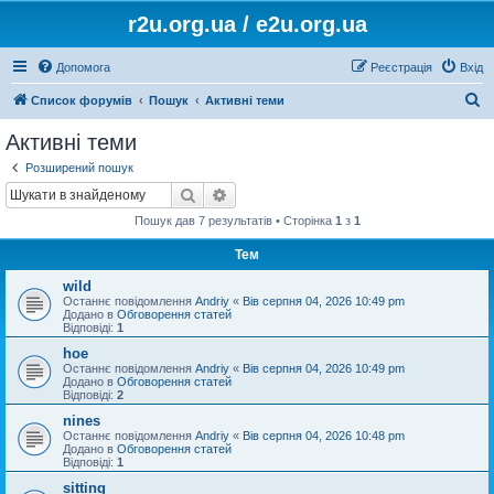
r2u.org.ua / e2u.org.ua
Допомога
Реєстрація
Вхід
П
Список форумів
Пошук
Активні теми
о
Активні теми
ш
Розширений пошук
у
Пошук
Розширений пошук
к
Пошук дав 7 результатів • Сторінка
1
з
1
Тем
wild
Останнє повідомлення
Andriy
«
Вів серпня 04, 2026 10:49 pm
Додано в
Обговорення статей
Відповіді:
1
hoe
Останнє повідомлення
Andriy
«
Вів серпня 04, 2026 10:49 pm
Додано в
Обговорення статей
Відповіді:
2
nines
Останнє повідомлення
Andriy
«
Вів серпня 04, 2026 10:48 pm
Додано в
Обговорення статей
Відповіді:
1
sitting