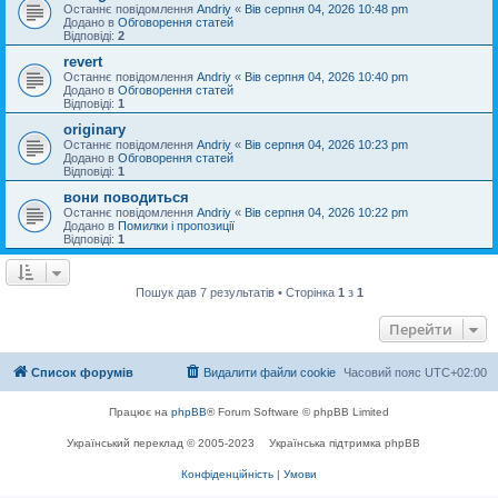
Останнє повідомлення
Andriy
«
Вів серпня 04, 2026 10:48 pm
Додано в
Обговорення статей
Відповіді:
2
revert
Останнє повідомлення
Andriy
«
Вів серпня 04, 2026 10:40 pm
Додано в
Обговорення статей
Відповіді:
1
originary
Останнє повідомлення
Andriy
«
Вів серпня 04, 2026 10:23 pm
Додано в
Обговорення статей
Відповіді:
1
вони поводиться
Останнє повідомлення
Andriy
«
Вів серпня 04, 2026 10:22 pm
Додано в
Помилки і пропозиції
Відповіді:
1
Пошук дав 7 результатів • Сторінка
1
з
1
Перейти
Список форумів
Видалити файли cookie
Часовий пояс
UTC+02:00
Працює на
phpBB
® Forum Software © phpBB Limited
Український переклад © 2005-2023
Українська підтримка phpBB
Конфіденційність
|
Умови