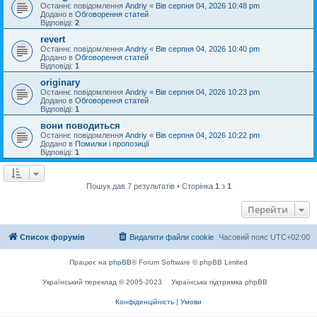
Останнє повідомлення
Andriy
«
Вів серпня 04, 2026 10:48 pm
Додано в
Обговорення статей
Відповіді:
2
revert
Останнє повідомлення
Andriy
«
Вів серпня 04, 2026 10:40 pm
Додано в
Обговорення статей
Відповіді:
1
originary
Останнє повідомлення
Andriy
«
Вів серпня 04, 2026 10:23 pm
Додано в
Обговорення статей
Відповіді:
1
вони поводиться
Останнє повідомлення
Andriy
«
Вів серпня 04, 2026 10:22 pm
Додано в
Помилки і пропозиції
Відповіді:
1
Пошук дав 7 результатів • Сторінка
1
з
1
Перейти
Список форумів
Видалити файли cookie
Часовий пояс
UTC+02:00
Працює на
phpBB
® Forum Software © phpBB Limited
Український переклад © 2005-2023
Українська підтримка phpBB
Конфіденційність
|
Умови