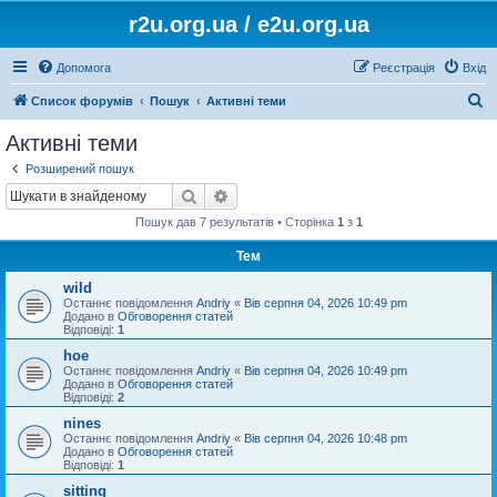
r2u.org.ua / e2u.org.ua
Допомога
Реєстрація
Вхід
П
Список форумів
Пошук
Активні теми
о
Активні теми
ш
Розширений пошук
у
Пошук
Розширений пошук
к
Пошук дав 7 результатів • Сторінка
1
з
1
Тем
wild
Останнє повідомлення
Andriy
«
Вів серпня 04, 2026 10:49 pm
Додано в
Обговорення статей
Відповіді:
1
hoe
Останнє повідомлення
Andriy
«
Вів серпня 04, 2026 10:49 pm
Додано в
Обговорення статей
Відповіді:
2
nines
Останнє повідомлення
Andriy
«
Вів серпня 04, 2026 10:48 pm
Додано в
Обговорення статей
Відповіді:
1
sitting