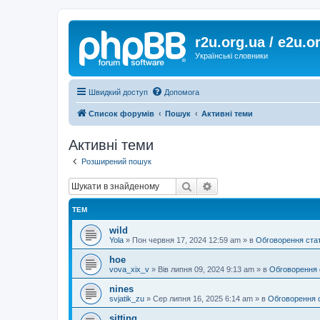
r2u.org.ua / e2u.o
Українські словники
Швидкий доступ
Допомога
Список форумів
Пошук
Активні теми
Активні теми
Розширений пошук
Пошук
Розширений пошук
ТЕМ
wild
Yola
»
Пон червня 17, 2024 12:59 am
» в
Обговорення ста
hoe
vova_xix_v
»
Вів липня 09, 2024 9:13 am
» в
Обговорення 
nines
svjatik_zu
»
Сер липня 16, 2025 6:14 am
» в
Обговорення 
sitting