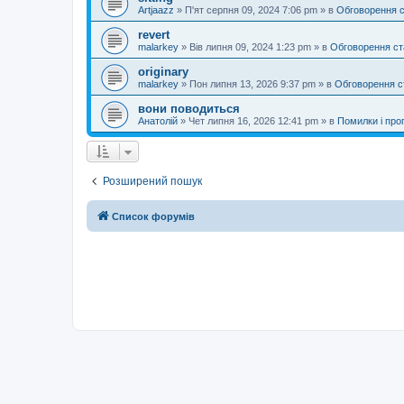
Artjaazz
»
П'ят серпня 09, 2024 7:06 pm
» в
Обговорення 
revert
malarkey
»
Вів липня 09, 2024 1:23 pm
» в
Обговорення ст
originary
malarkey
»
Пон липня 13, 2026 9:37 pm
» в
Обговорення с
вони поводиться
Анатолій
»
Чет липня 16, 2026 12:41 pm
» в
Помилки і проп
Розширений пошук
Список форумів