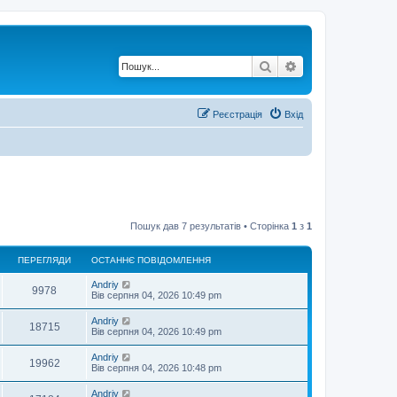
Пошук
Розширений по
Реєстрація
Вхід
Пошук дав 7 результатів • Сторінка
1
з
1
ПЕРЕГЛЯДИ
ОСТАННЄ ПОВІДОМЛЕННЯ
О
Andriy
П
9978
с
Вів серпня 04, 2026 10:49 pm
т
е
а
О
Andriy
П
18715
н
с
Вів серпня 04, 2026 10:49 pm
р
н
т
є
е
а
О
Andriy
е
п
П
19962
н
с
Вів серпня 04, 2026 10:48 pm
о
р
н
т
в
г
є
е
а
і
О
Andriy
е
п