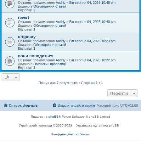
Останнє повідомлення
Andriy
«
Вів серпня 04, 2026 10:48 pm
Додано в
Обговорення статей
Відповіді:
2
revert
Останнє повідомлення
Andriy
«
Вів серпня 04, 2026 10:40 pm
Додано в
Обговорення статей
Відповіді:
1
originary
Останнє повідомлення
Andriy
«
Вів серпня 04, 2026 10:23 pm
Додано в
Обговорення статей
Відповіді:
1
вони поводиться
Останнє повідомлення
Andriy
«
Вів серпня 04, 2026 10:22 pm
Додано в
Помилки і пропозиції
Відповіді:
1
Пошук дав 7 результатів • Сторінка
1
з
1
Перейти
Список форумів
Видалити файли cookie
Часовий пояс
UTC+02:00
Працює на
phpBB
® Forum Software © phpBB Limited
Український переклад © 2005-2023
Українська підтримка phpBB
Конфіденційність
|
Умови