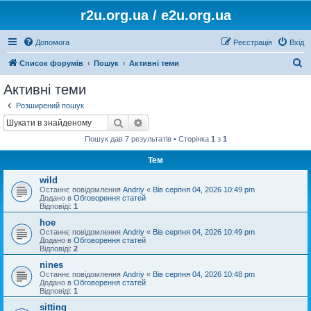
r2u.org.ua / e2u.org.ua
Допомога
Реєстрація
Вхід
П
Список форумів
Пошук
Активні теми
о
Активні теми
ш
Розширений пошук
у
Пошук
Розширений пошук
к
Пошук дав 7 результатів • Сторінка
1
з
1
Тем
wild
Останнє повідомлення
Andriy
«
Вів серпня 04, 2026 10:49 pm
Додано в
Обговорення статей
Відповіді:
1
hoe
Останнє повідомлення
Andriy
«
Вів серпня 04, 2026 10:49 pm
Додано в
Обговорення статей
Відповіді:
2
nines
Останнє повідомлення
Andriy
«
Вів серпня 04, 2026 10:48 pm
Додано в
Обговорення статей
Відповіді:
1
sitting