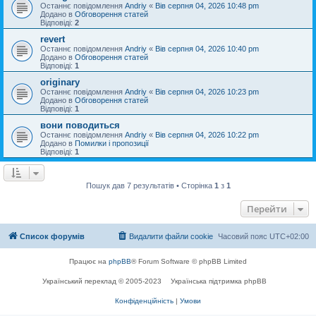
Останнє повідомлення
Andriy
«
Вів серпня 04, 2026 10:48 pm
Додано в
Обговорення статей
Відповіді:
2
revert
Останнє повідомлення
Andriy
«
Вів серпня 04, 2026 10:40 pm
Додано в
Обговорення статей
Відповіді:
1
originary
Останнє повідомлення
Andriy
«
Вів серпня 04, 2026 10:23 pm
Додано в
Обговорення статей
Відповіді:
1
вони поводиться
Останнє повідомлення
Andriy
«
Вів серпня 04, 2026 10:22 pm
Додано в
Помилки і пропозиції
Відповіді:
1
Пошук дав 7 результатів • Сторінка
1
з
1
Перейти
Список форумів
Видалити файли cookie
Часовий пояс
UTC+02:00
Працює на
phpBB
® Forum Software © phpBB Limited
Український переклад © 2005-2023
Українська підтримка phpBB
Конфіденційність
|
Умови