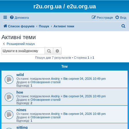
r2u.org.ua / e2u.org.ua
Допомога
Реєстрація
Вхід
П
Список форумів
Пошук
Активні теми
о
Активні теми
ш
Розширений пошук
у
Пошук
Розширений пошук
к
Пошук дав 7 результатів • Сторінка
1
з
1
Тем
wild
Останнє повідомлення
Andriy
«
Вів серпня 04, 2026 10:49 pm
Додано в
Обговорення статей
Відповіді:
1
hoe
Останнє повідомлення
Andriy
«
Вів серпня 04, 2026 10:49 pm
Додано в
Обговорення статей
Відповіді:
2
nines
Останнє повідомлення
Andriy
«
Вів серпня 04, 2026 10:48 pm
Додано в
Обговорення статей
Відповіді:
1
sitting