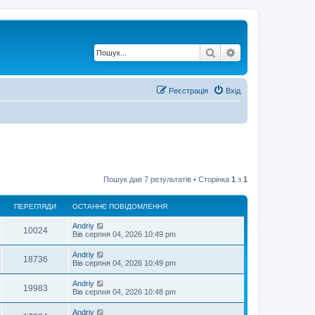
Пошук
Розширений по
Реєстрація
Вхід
Пошук дав 7 результатів • Сторінка
1
з
1
ПЕРЕГЛЯДИ
ОСТАННЄ ПОВІДОМЛЕННЯ
О
Andriy
П
10024
с
Вів серпня 04, 2026 10:49 pm
т
е
а
О
Andriy
П
18736
н
с
Вів серпня 04, 2026 10:49 pm
р
н
т
є
е
а
О
Andriy
е
п
П
19983
н
с
Вів серпня 04, 2026 10:48 pm
о
р
н
т
в
г
є
е
а
і
О
Andriy
е
п