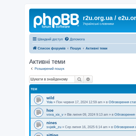
r2u.org.ua / e2u.o
Українські словники
Швидкий доступ
Допомога
Список форумів
Пошук
Активні теми
Активні теми
Розширений пошук
Пошук
Розширений пошук
ТЕМ
wild
Yola
»
Пон червня 17, 2024 12:59 am
» в
Обговорення ста
hoe
vova_xix_v
»
Вів липня 09, 2024 9:13 am
» в
Обговорення 
nines
svjatik_zu
»
Сер липня 16, 2025 6:14 am
» в
Обговорення 
sitting