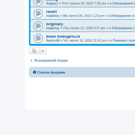
Artjaazz
»
П'ят серпня 09, 2024 7:06 pm
» в
Обговорення 
revert
malarkey
»
Вів липня 09, 2024 1:23 pm
» в
Обговорення ст
originary
malarkey
»
Пон липня 13, 2026 9:37 pm
» в
Обговорення с
вони поводиться
Анатолій
»
Чет липня 16, 2026 12:41 pm
» в
Помилки і проп
Розширений пошук
Список форумів