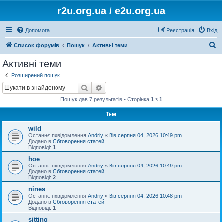
r2u.org.ua / e2u.org.ua
Допомога
Реєстрація
Вхід
П
Список форумів
Пошук
Активні теми
о
Активні теми
ш
Розширений пошук
у
Пошук
Розширений пошук
к
Пошук дав 7 результатів • Сторінка
1
з
1
Тем
wild
Останнє повідомлення
Andriy
«
Вів серпня 04, 2026 10:49 pm
Додано в
Обговорення статей
Відповіді:
1
hoe
Останнє повідомлення
Andriy
«
Вів серпня 04, 2026 10:49 pm
Додано в
Обговорення статей
Відповіді:
2
nines
Останнє повідомлення
Andriy
«
Вів серпня 04, 2026 10:48 pm
Додано в
Обговорення статей
Відповіді:
1
sitting