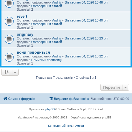
Останнє повідомлення
Andriy
«
Вів серпня 04, 2026 10:48 pm
Додано в
Обговорення статей
Відповіді:
2
revert
Останнє повідомлення
Andriy
«
Вів серпня 04, 2026 10:40 pm
Додано в
Обговорення статей
Відповіді:
1
originary
Останнє повідомлення
Andriy
«
Вів серпня 04, 2026 10:23 pm
Додано в
Обговорення статей
Відповіді:
1
вони поводиться
Останнє повідомлення
Andriy
«
Вів серпня 04, 2026 10:22 pm
Додано в
Помилки і пропозиції
Відповіді:
1
Пошук дав 7 результатів • Сторінка
1
з
1
Перейти
Список форумів
Видалити файли cookie
Часовий пояс
UTC+02:00
Працює на
phpBB
® Forum Software © phpBB Limited
Український переклад © 2005-2023
Українська підтримка phpBB
Конфіденційність
|
Умови