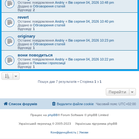
Останнє повідомлення
Andriy
«
Вів серпня 04, 2026 10:48 pm
Додано в
Обговорення статей
Відповіді:
2
revert
Останнє повідомлення
Andriy
«
Вів серпня 04, 2026 10:40 pm
Додано в
Обговорення статей
Відповіді:
1
originary
Останнє повідомлення
Andriy
«
Вів серпня 04, 2026 10:23 pm
Додано в
Обговорення статей
Відповіді:
1
вони поводиться
Останнє повідомлення
Andriy
«
Вів серпня 04, 2026 10:22 pm
Додано в
Помилки і пропозиції
Відповіді:
1
Пошук дав 7 результатів • Сторінка
1
з
1
Перейти
Список форумів
Видалити файли cookie
Часовий пояс
UTC+02:00
Працює на
phpBB
® Forum Software © phpBB Limited
Український переклад © 2005-2023
Українська підтримка phpBB
Конфіденційність
|
Умови