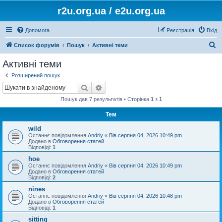
r2u.org.ua / e2u.org.ua
Допомога
Реєстрація
Вхід
П
Список форумів
Пошук
Активні теми
о
Активні теми
ш
Розширений пошук
у
Пошук
Розширений пошук
к
Пошук дав 7 результатів • Сторінка
1
з
1
Тем
wild
Останнє повідомлення
Andriy
«
Вів серпня 04, 2026 10:49 pm
Додано в
Обговорення статей
Відповіді:
1
hoe
Останнє повідомлення
Andriy
«
Вів серпня 04, 2026 10:49 pm
Додано в
Обговорення статей
Відповіді:
2
nines
Останнє повідомлення
Andriy
«
Вів серпня 04, 2026 10:48 pm
Додано в
Обговорення статей
Відповіді:
1
sitting