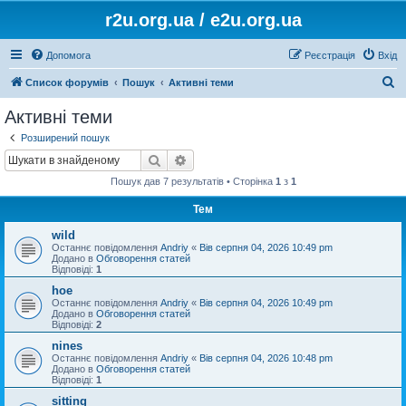
r2u.org.ua / e2u.org.ua
Допомога
Реєстрація
Вхід
П
Список форумів
Пошук
Активні теми
о
Активні теми
ш
Розширений пошук
у
Пошук
Розширений пошук
к
Пошук дав 7 результатів • Сторінка
1
з
1
Тем
wild
Останнє повідомлення
Andriy
«
Вів серпня 04, 2026 10:49 pm
Додано в
Обговорення статей
Відповіді:
1
hoe
Останнє повідомлення
Andriy
«
Вів серпня 04, 2026 10:49 pm
Додано в
Обговорення статей
Відповіді:
2
nines
Останнє повідомлення
Andriy
«
Вів серпня 04, 2026 10:48 pm
Додано в
Обговорення статей
Відповіді:
1
sitting