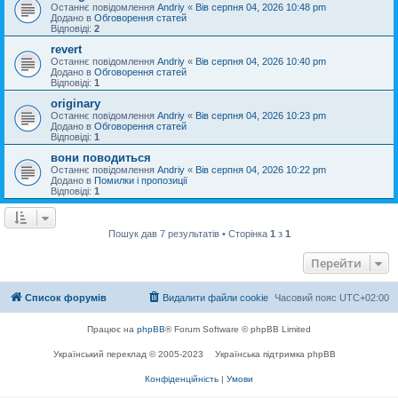
Останнє повідомлення
Andriy
«
Вів серпня 04, 2026 10:48 pm
Додано в
Обговорення статей
Відповіді:
2
revert
Останнє повідомлення
Andriy
«
Вів серпня 04, 2026 10:40 pm
Додано в
Обговорення статей
Відповіді:
1
originary
Останнє повідомлення
Andriy
«
Вів серпня 04, 2026 10:23 pm
Додано в
Обговорення статей
Відповіді:
1
вони поводиться
Останнє повідомлення
Andriy
«
Вів серпня 04, 2026 10:22 pm
Додано в
Помилки і пропозиції
Відповіді:
1
Пошук дав 7 результатів • Сторінка
1
з
1
Перейти
Список форумів
Видалити файли cookie
Часовий пояс
UTC+02:00
Працює на
phpBB
® Forum Software © phpBB Limited
Український переклад © 2005-2023
Українська підтримка phpBB
Конфіденційність
|
Умови