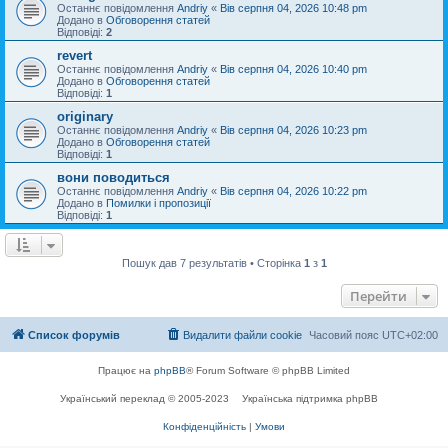
Останнє повідомлення
Andriy
«
Вів серпня 04, 2026 10:48 pm
Додано в
Обговорення статей
Відповіді:
2
revert
Останнє повідомлення
Andriy
«
Вів серпня 04, 2026 10:40 pm
Додано в
Обговорення статей
Відповіді:
1
originary
Останнє повідомлення
Andriy
«
Вів серпня 04, 2026 10:23 pm
Додано в
Обговорення статей
Відповіді:
1
вони поводиться
Останнє повідомлення
Andriy
«
Вів серпня 04, 2026 10:22 pm
Додано в
Помилки і пропозиції
Відповіді:
1
Пошук дав 7 результатів • Сторінка
1
з
1
Перейти
Список форумів
Видалити файли cookie
Часовий пояс
UTC+02:00
Працює на
phpBB
® Forum Software © phpBB Limited
Український переклад © 2005-2023
Українська підтримка phpBB
Конфіденційність
|
Умови