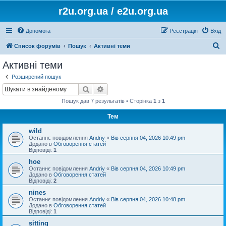
r2u.org.ua / e2u.org.ua
Допомога
Реєстрація
Вхід
П
Список форумів
Пошук
Активні теми
о
Активні теми
ш
Розширений пошук
у
Пошук
Розширений пошук
к
Пошук дав 7 результатів • Сторінка
1
з
1
Тем
wild
Останнє повідомлення
Andriy
«
Вів серпня 04, 2026 10:49 pm
Додано в
Обговорення статей
Відповіді:
1
hoe
Останнє повідомлення
Andriy
«
Вів серпня 04, 2026 10:49 pm
Додано в
Обговорення статей
Відповіді:
2
nines
Останнє повідомлення
Andriy
«
Вів серпня 04, 2026 10:48 pm
Додано в
Обговорення статей
Відповіді:
1
sitting