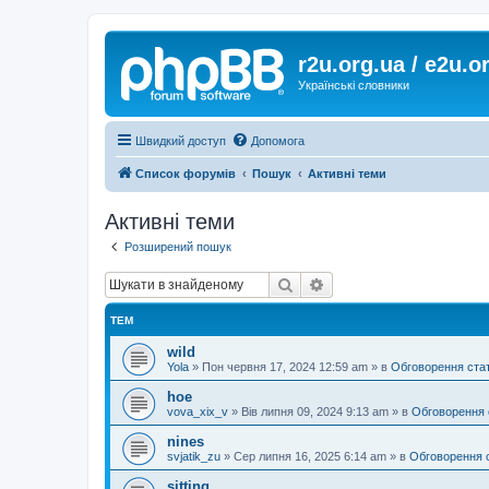
r2u.org.ua / e2u.o
Українські словники
Швидкий доступ
Допомога
Список форумів
Пошук
Активні теми
Активні теми
Розширений пошук
Пошук
Розширений пошук
ТЕМ
wild
Yola
»
Пон червня 17, 2024 12:59 am
» в
Обговорення ста
hoe
vova_xix_v
»
Вів липня 09, 2024 9:13 am
» в
Обговорення 
nines
svjatik_zu
»
Сер липня 16, 2025 6:14 am
» в
Обговорення 
sitting