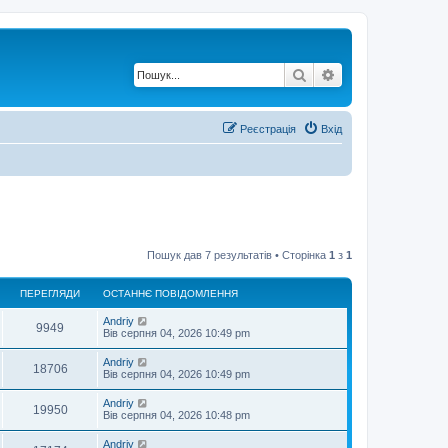
Пошук
Розширений по
Реєстрація
Вхід
Пошук дав 7 результатів • Сторінка
1
з
1
ПЕРЕГЛЯДИ
ОСТАННЄ ПОВІДОМЛЕННЯ
О
Andriy
П
9949
с
Вів серпня 04, 2026 10:49 pm
т
е
а
О
Andriy
П
18706
н
с
Вів серпня 04, 2026 10:49 pm
р
н
т
є
е
а
О
Andriy
е
п
П
19950
н
с
Вів серпня 04, 2026 10:48 pm
о
р
н
т
в
г
є
е
а
і
О
Andriy
е
п