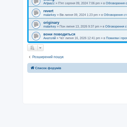
Artjaazz
»
П'ят серпня 09, 2024 7:06 pm
» в
Обговорення 
revert
malarkey
»
Вів липня 09, 2024 1:23 pm
» в
Обговорення ст
originary
malarkey
»
Пон липня 13, 2026 9:37 pm
» в
Обговорення с
вони поводиться
Анатолій
»
Чет липня 16, 2026 12:41 pm
» в
Помилки і проп
Розширений пошук
Список форумів