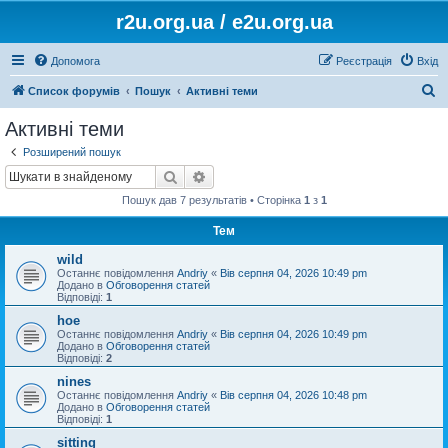
r2u.org.ua / e2u.org.ua
Допомога
Реєстрація
Вхід
П
Список форумів
Пошук
Активні теми
о
Активні теми
ш
Розширений пошук
у
Пошук
Розширений пошук
к
Пошук дав 7 результатів • Сторінка
1
з
1
Тем
wild
Останнє повідомлення
Andriy
«
Вів серпня 04, 2026 10:49 pm
Додано в
Обговорення статей
Відповіді:
1
hoe
Останнє повідомлення
Andriy
«
Вів серпня 04, 2026 10:49 pm
Додано в
Обговорення статей
Відповіді:
2
nines
Останнє повідомлення
Andriy
«
Вів серпня 04, 2026 10:48 pm
Додано в
Обговорення статей
Відповіді:
1
sitting