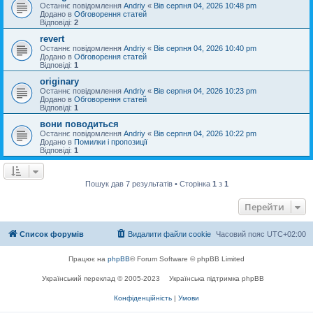
Останнє повідомлення
Andriy
«
Вів серпня 04, 2026 10:48 pm
Додано в
Обговорення статей
Відповіді:
2
revert
Останнє повідомлення
Andriy
«
Вів серпня 04, 2026 10:40 pm
Додано в
Обговорення статей
Відповіді:
1
originary
Останнє повідомлення
Andriy
«
Вів серпня 04, 2026 10:23 pm
Додано в
Обговорення статей
Відповіді:
1
вони поводиться
Останнє повідомлення
Andriy
«
Вів серпня 04, 2026 10:22 pm
Додано в
Помилки і пропозиції
Відповіді:
1
Пошук дав 7 результатів • Сторінка
1
з
1
Перейти
Список форумів
Видалити файли cookie
Часовий пояс
UTC+02:00
Працює на
phpBB
® Forum Software © phpBB Limited
Український переклад © 2005-2023
Українська підтримка phpBB
Конфіденційність
|
Умови