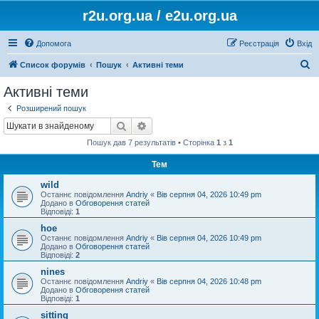
r2u.org.ua / e2u.org.ua
Допомога
Реєстрація
Вхід
П
Список форумів
Пошук
Активні теми
о
Активні теми
ш
Розширений пошук
у
Пошук
Розширений пошук
к
Пошук дав 7 результатів • Сторінка
1
з
1
Тем
wild
Останнє повідомлення
Andriy
«
Вів серпня 04, 2026 10:49 pm
Додано в
Обговорення статей
Відповіді:
1
hoe
Останнє повідомлення
Andriy
«
Вів серпня 04, 2026 10:49 pm
Додано в
Обговорення статей
Відповіді:
2
nines
Останнє повідомлення
Andriy
«
Вів серпня 04, 2026 10:48 pm
Додано в
Обговорення статей
Відповіді:
1
sitting