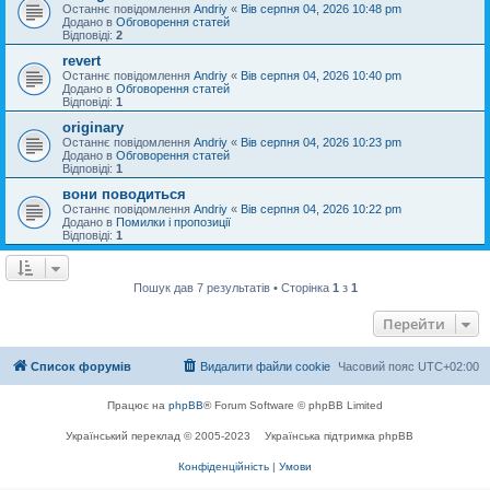
Останнє повідомлення
Andriy
«
Вів серпня 04, 2026 10:48 pm
Додано в
Обговорення статей
Відповіді:
2
revert
Останнє повідомлення
Andriy
«
Вів серпня 04, 2026 10:40 pm
Додано в
Обговорення статей
Відповіді:
1
originary
Останнє повідомлення
Andriy
«
Вів серпня 04, 2026 10:23 pm
Додано в
Обговорення статей
Відповіді:
1
вони поводиться
Останнє повідомлення
Andriy
«
Вів серпня 04, 2026 10:22 pm
Додано в
Помилки і пропозиції
Відповіді:
1
Пошук дав 7 результатів • Сторінка
1
з
1
Перейти
Список форумів
Видалити файли cookie
Часовий пояс
UTC+02:00
Працює на
phpBB
® Forum Software © phpBB Limited
Український переклад © 2005-2023
Українська підтримка phpBB
Конфіденційність
|
Умови