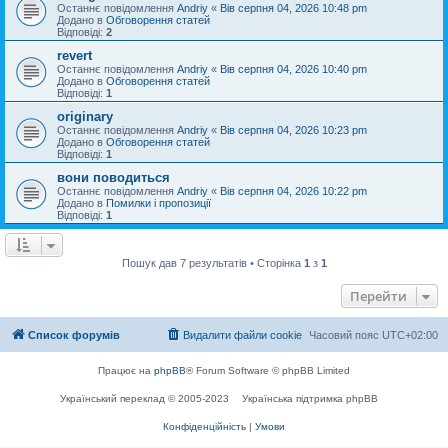
Останнє повідомлення
Andriy
«
Вів серпня 04, 2026 10:48 pm
Додано в
Обговорення статей
Відповіді:
2
revert
Останнє повідомлення
Andriy
«
Вів серпня 04, 2026 10:40 pm
Додано в
Обговорення статей
Відповіді:
1
originary
Останнє повідомлення
Andriy
«
Вів серпня 04, 2026 10:23 pm
Додано в
Обговорення статей
Відповіді:
1
вони поводиться
Останнє повідомлення
Andriy
«
Вів серпня 04, 2026 10:22 pm
Додано в
Помилки і пропозиції
Відповіді:
1
Пошук дав 7 результатів • Сторінка
1
з
1
Перейти
Список форумів
Видалити файли cookie
Часовий пояс
UTC+02:00
Працює на
phpBB
® Forum Software © phpBB Limited
Український переклад © 2005-2023
Українська підтримка phpBB
Конфіденційність
|
Умови