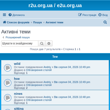
r2u.org.ua / e2u.org.ua
Допомога
Реєстрація
Вхід
П
Список форумів
Пошук
Активні теми
о
Активні теми
ш
Розширений пошук
у
Пошук
Розширений пошук
к
Пошук дав 7 результатів • Сторінка
1
з
1
Тем
wild
Останнє повідомлення
Andriy
«
Вів серпня 04, 2026 10:49 pm
Додано в
Обговорення статей
Відповіді:
1
hoe
Останнє повідомлення
Andriy
«
Вів серпня 04, 2026 10:49 pm
Додано в
Обговорення статей
Відповіді:
2
nines
Останнє повідомлення
Andriy
«
Вів серпня 04, 2026 10:48 pm
Додано в
Обговорення статей
Відповіді:
1
sitting