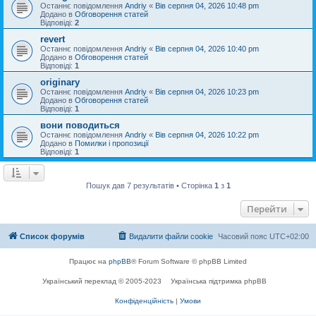
Останнє повідомлення
Andriy
«
Вів серпня 04, 2026 10:48 pm
Додано в
Обговорення статей
Відповіді:
2
revert
Останнє повідомлення
Andriy
«
Вів серпня 04, 2026 10:40 pm
Додано в
Обговорення статей
Відповіді:
1
originary
Останнє повідомлення
Andriy
«
Вів серпня 04, 2026 10:23 pm
Додано в
Обговорення статей
Відповіді:
1
вони поводиться
Останнє повідомлення
Andriy
«
Вів серпня 04, 2026 10:22 pm
Додано в
Помилки і пропозиції
Відповіді:
1
Пошук дав 7 результатів • Сторінка
1
з
1
Перейти
Список форумів
Видалити файли cookie
Часовий пояс
UTC+02:00
Працює на
phpBB
® Forum Software © phpBB Limited
Український переклад © 2005-2023
Українська підтримка phpBB
Конфіденційність
|
Умови