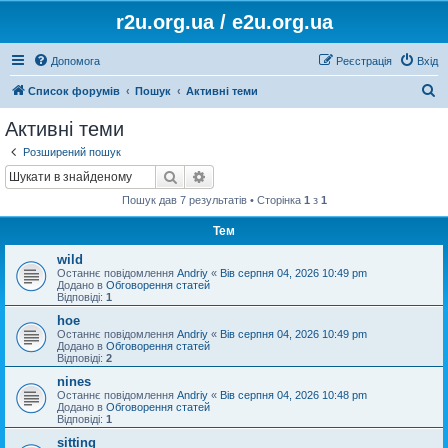
r2u.org.ua / e2u.org.ua
Допомога
Реєстрація
Вхід
П
Список форумів
Пошук
Активні теми
о
Активні теми
ш
Розширений пошук
у
Пошук
Розширений пошук
к
Пошук дав 7 результатів • Сторінка
1
з
1
Тем
wild
Останнє повідомлення
Andriy
«
Вів серпня 04, 2026 10:49 pm
Додано в
Обговорення статей
Відповіді:
1
hoe
Останнє повідомлення
Andriy
«
Вів серпня 04, 2026 10:49 pm
Додано в
Обговорення статей
Відповіді:
2
nines
Останнє повідомлення
Andriy
«
Вів серпня 04, 2026 10:48 pm
Додано в
Обговорення статей
Відповіді:
1
sitting