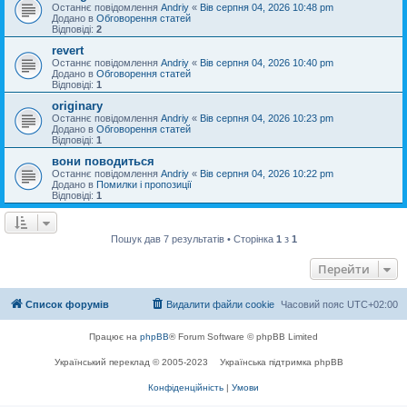
Останнє повідомлення
Andriy
«
Вів серпня 04, 2026 10:48 pm
Додано в
Обговорення статей
Відповіді:
2
revert
Останнє повідомлення
Andriy
«
Вів серпня 04, 2026 10:40 pm
Додано в
Обговорення статей
Відповіді:
1
originary
Останнє повідомлення
Andriy
«
Вів серпня 04, 2026 10:23 pm
Додано в
Обговорення статей
Відповіді:
1
вони поводиться
Останнє повідомлення
Andriy
«
Вів серпня 04, 2026 10:22 pm
Додано в
Помилки і пропозиції
Відповіді:
1
Пошук дав 7 результатів • Сторінка
1
з
1
Перейти
Список форумів
Видалити файли cookie
Часовий пояс
UTC+02:00
Працює на
phpBB
® Forum Software © phpBB Limited
Український переклад © 2005-2023
Українська підтримка phpBB
Конфіденційність
|
Умови