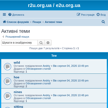
r2u.org.ua / e2u.org.ua
Допомога
Реєстрація
Вхід
П
Список форумів
Пошук
Активні теми
о
Активні теми
ш
Розширений пошук
у
Пошук
Розширений пошук
к
Пошук дав 7 результатів • Сторінка
1
з
1
Тем
wild
Останнє повідомлення
Andriy
«
Вів серпня 04, 2026 10:49 pm
Додано в
Обговорення статей
Відповіді:
1
hoe
Останнє повідомлення
Andriy
«
Вів серпня 04, 2026 10:49 pm
Додано в
Обговорення статей
Відповіді:
2
nines
Останнє повідомлення
Andriy
«
Вів серпня 04, 2026 10:48 pm
Додано в
Обговорення статей
Відповіді:
1
sitting