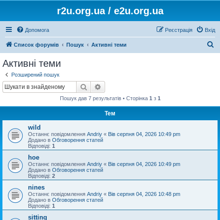
r2u.org.ua / e2u.org.ua
Допомога
Реєстрація
Вхід
П
Список форумів
Пошук
Активні теми
о
Активні теми
ш
Розширений пошук
у
Пошук
Розширений пошук
к
Пошук дав 7 результатів • Сторінка
1
з
1
Тем
wild
Останнє повідомлення
Andriy
«
Вів серпня 04, 2026 10:49 pm
Додано в
Обговорення статей
Відповіді:
1
hoe
Останнє повідомлення
Andriy
«
Вів серпня 04, 2026 10:49 pm
Додано в
Обговорення статей
Відповіді:
2
nines
Останнє повідомлення
Andriy
«
Вів серпня 04, 2026 10:48 pm
Додано в
Обговорення статей
Відповіді:
1
sitting