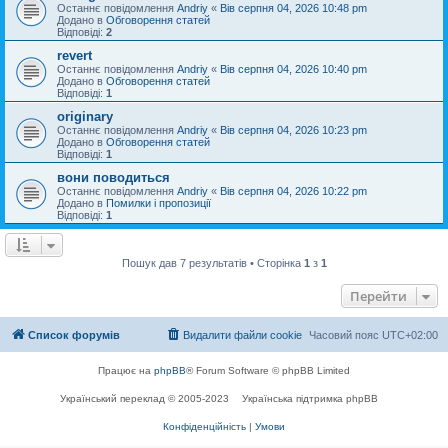
Останнє повідомлення
Andriy
«
Вів серпня 04, 2026 10:48 pm
Додано в
Обговорення статей
Відповіді:
2
revert
Останнє повідомлення
Andriy
«
Вів серпня 04, 2026 10:40 pm
Додано в
Обговорення статей
Відповіді:
1
originary
Останнє повідомлення
Andriy
«
Вів серпня 04, 2026 10:23 pm
Додано в
Обговорення статей
Відповіді:
1
вони поводиться
Останнє повідомлення
Andriy
«
Вів серпня 04, 2026 10:22 pm
Додано в
Помилки і пропозиції
Відповіді:
1
Пошук дав 7 результатів • Сторінка
1
з
1
Перейти
Список форумів
Видалити файли cookie
Часовий пояс
UTC+02:00
Працює на
phpBB
® Forum Software © phpBB Limited
Український переклад © 2005-2023
Українська підтримка phpBB
Конфіденційність
|
Умови