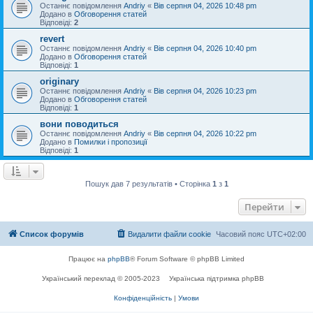
Останнє повідомлення
Andriy
«
Вів серпня 04, 2026 10:48 pm
Додано в
Обговорення статей
Відповіді:
2
revert
Останнє повідомлення
Andriy
«
Вів серпня 04, 2026 10:40 pm
Додано в
Обговорення статей
Відповіді:
1
originary
Останнє повідомлення
Andriy
«
Вів серпня 04, 2026 10:23 pm
Додано в
Обговорення статей
Відповіді:
1
вони поводиться
Останнє повідомлення
Andriy
«
Вів серпня 04, 2026 10:22 pm
Додано в
Помилки і пропозиції
Відповіді:
1
Пошук дав 7 результатів • Сторінка
1
з
1
Перейти
Список форумів
Видалити файли cookie
Часовий пояс
UTC+02:00
Працює на
phpBB
® Forum Software © phpBB Limited
Український переклад © 2005-2023
Українська підтримка phpBB
Конфіденційність
|
Умови