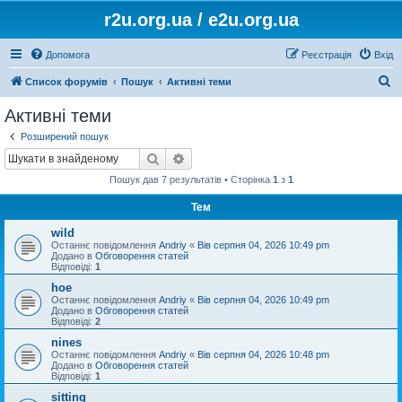
r2u.org.ua / e2u.org.ua
Допомога
Реєстрація
Вхід
П
Список форумів
Пошук
Активні теми
о
Активні теми
ш
Розширений пошук
у
Пошук
Розширений пошук
к
Пошук дав 7 результатів • Сторінка
1
з
1
Тем
wild
Останнє повідомлення
Andriy
«
Вів серпня 04, 2026 10:49 pm
Додано в
Обговорення статей
Відповіді:
1
hoe
Останнє повідомлення
Andriy
«
Вів серпня 04, 2026 10:49 pm
Додано в
Обговорення статей
Відповіді:
2
nines
Останнє повідомлення
Andriy
«
Вів серпня 04, 2026 10:48 pm
Додано в
Обговорення статей
Відповіді:
1
sitting