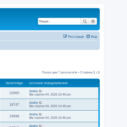
Пошук
Розширений по
Реєстрація
Вхід
Пошук дав 7 результатів • Сторінка
1
з
1
ПЕРЕГЛЯДИ
ОСТАННЄ ПОВІДОМЛЕННЯ
О
Andriy
П
10060
с
Вів серпня 04, 2026 10:49 pm
т
е
а
О
Andriy
П
18747
н
с
Вів серпня 04, 2026 10:49 pm
р
н
т
є
е
а
О
Andriy
е
п
П
19998
н
с
Вів серпня 04, 2026 10:48 pm
о
р
н
т
в
г
є
е
а
і
О
Andriy
е
п