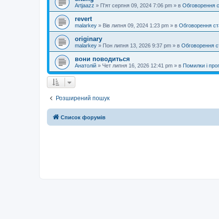
Artjaazz
»
П'ят серпня 09, 2024 7:06 pm
» в
Обговорення 
revert
malarkey
»
Вів липня 09, 2024 1:23 pm
» в
Обговорення ст
originary
malarkey
»
Пон липня 13, 2026 9:37 pm
» в
Обговорення с
вони поводиться
Анатолій
»
Чет липня 16, 2026 12:41 pm
» в
Помилки і проп
Розширений пошук
Список форумів