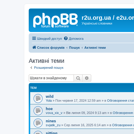
r2u.org.ua / e2u.o
Українські словники
Швидкий доступ
Допомога
Список форумів
Пошук
Активні теми
Активні теми
Розширений пошук
Пошук
Розширений пошук
ТЕМ
wild
Yola
»
Пон червня 17, 2024 12:59 am
» в
Обговорення ста
hoe
vova_xix_v
»
Вів липня 09, 2024 9:13 am
» в
Обговорення 
nines
svjatik_zu
»
Сер липня 16, 2025 6:14 am
» в
Обговорення 
sitting