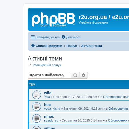
r2u.org.ua / e2u.o
Українські словники
Швидкий доступ
Допомога
Список форумів
Пошук
Активні теми
Активні теми
Розширений пошук
Пошук
Розширений пошук
ТЕМ
wild
Yola
»
Пон червня 17, 2024 12:59 am
» в
Обговорення ста
hoe
vova_xix_v
»
Вів липня 09, 2024 9:13 am
» в
Обговорення 
nines
svjatik_zu
»
Сер липня 16, 2025 6:14 am
» в
Обговорення 
sitting