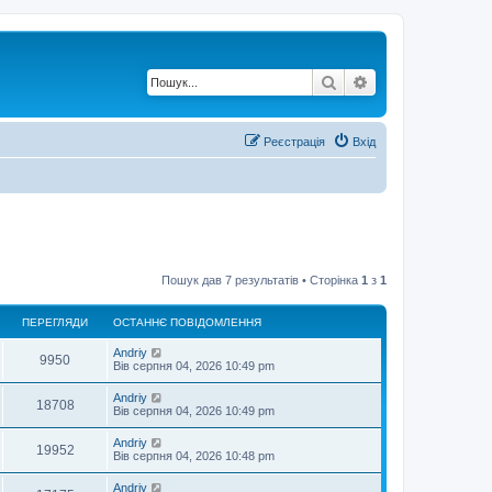
Пошук
Розширений по
Реєстрація
Вхід
Пошук дав 7 результатів • Сторінка
1
з
1
ПЕРЕГЛЯДИ
ОСТАННЄ ПОВІДОМЛЕННЯ
О
Andriy
П
9950
с
Вів серпня 04, 2026 10:49 pm
т
е
а
О
Andriy
П
18708
н
с
Вів серпня 04, 2026 10:49 pm
р
н
т
є
е
а
О
Andriy
е
п
П
19952
н
с
Вів серпня 04, 2026 10:48 pm
о
р
н
т
в
г
є
е
а
і
О
Andriy
е
п