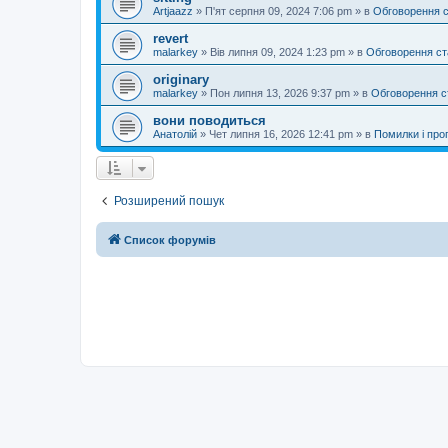
Artjaazz
»
П'ят серпня 09, 2024 7:06 pm
» в
Обговорення 
revert
malarkey
»
Вів липня 09, 2024 1:23 pm
» в
Обговорення ст
originary
malarkey
»
Пон липня 13, 2026 9:37 pm
» в
Обговорення с
вони поводиться
Анатолій
»
Чет липня 16, 2026 12:41 pm
» в
Помилки і проп
Розширений пошук
Список форумів