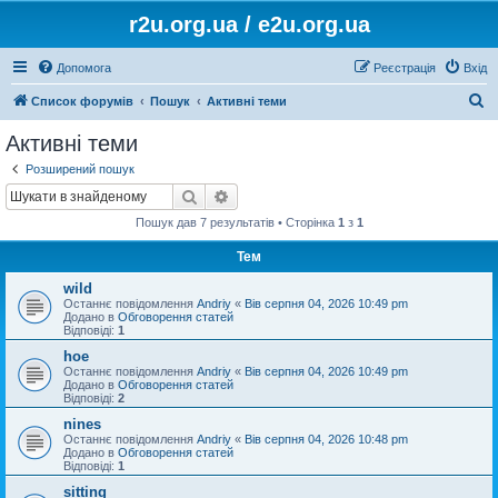
r2u.org.ua / e2u.org.ua
Допомога
Реєстрація
Вхід
П
Список форумів
Пошук
Активні теми
о
Активні теми
ш
Розширений пошук
у
Пошук
Розширений пошук
к
Пошук дав 7 результатів • Сторінка
1
з
1
Тем
wild
Останнє повідомлення
Andriy
«
Вів серпня 04, 2026 10:49 pm
Додано в
Обговорення статей
Відповіді:
1
hoe
Останнє повідомлення
Andriy
«
Вів серпня 04, 2026 10:49 pm
Додано в
Обговорення статей
Відповіді:
2
nines
Останнє повідомлення
Andriy
«
Вів серпня 04, 2026 10:48 pm
Додано в
Обговорення статей
Відповіді:
1
sitting