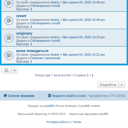
Останнє повідомлення
Andriy
«
Вів серпня 04, 2026 10:48 pm
Додано в
Обговорення статей
Відповіді:
2
revert
Останнє повідомлення
Andriy
«
Вів серпня 04, 2026 10:40 pm
Додано в
Обговорення статей
Відповіді:
1
originary
Останнє повідомлення
Andriy
«
Вів серпня 04, 2026 10:23 pm
Додано в
Обговорення статей
Відповіді:
1
вони поводиться
Останнє повідомлення
Andriy
«
Вів серпня 04, 2026 10:22 pm
Додано в
Помилки і пропозиції
Відповіді:
1
Пошук дав 7 результатів • Сторінка
1
з
1
Перейти
Список форумів
Видалити файли cookie
Часовий пояс
UTC+02:00
Працює на
phpBB
® Forum Software © phpBB Limited
Український переклад © 2005-2023
Українська підтримка phpBB
Конфіденційність
|
Умови