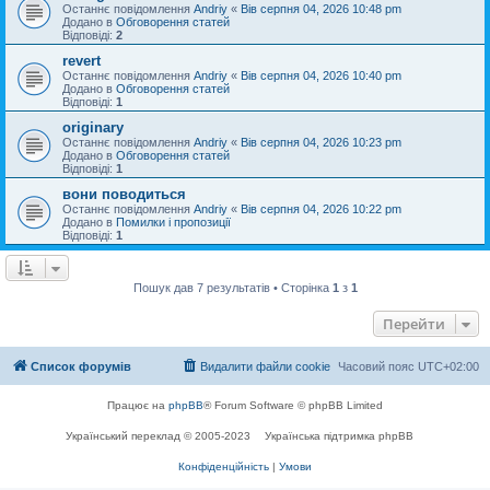
Останнє повідомлення
Andriy
«
Вів серпня 04, 2026 10:48 pm
Додано в
Обговорення статей
Відповіді:
2
revert
Останнє повідомлення
Andriy
«
Вів серпня 04, 2026 10:40 pm
Додано в
Обговорення статей
Відповіді:
1
originary
Останнє повідомлення
Andriy
«
Вів серпня 04, 2026 10:23 pm
Додано в
Обговорення статей
Відповіді:
1
вони поводиться
Останнє повідомлення
Andriy
«
Вів серпня 04, 2026 10:22 pm
Додано в
Помилки і пропозиції
Відповіді:
1
Пошук дав 7 результатів • Сторінка
1
з
1
Перейти
Список форумів
Видалити файли cookie
Часовий пояс
UTC+02:00
Працює на
phpBB
® Forum Software © phpBB Limited
Український переклад © 2005-2023
Українська підтримка phpBB
Конфіденційність
|
Умови