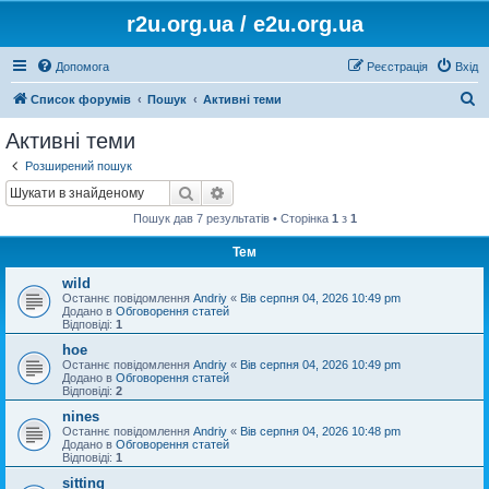
r2u.org.ua / e2u.org.ua
Допомога
Реєстрація
Вхід
П
Список форумів
Пошук
Активні теми
о
Активні теми
ш
Розширений пошук
у
Пошук
Розширений пошук
к
Пошук дав 7 результатів • Сторінка
1
з
1
Тем
wild
Останнє повідомлення
Andriy
«
Вів серпня 04, 2026 10:49 pm
Додано в
Обговорення статей
Відповіді:
1
hoe
Останнє повідомлення
Andriy
«
Вів серпня 04, 2026 10:49 pm
Додано в
Обговорення статей
Відповіді:
2
nines
Останнє повідомлення
Andriy
«
Вів серпня 04, 2026 10:48 pm
Додано в
Обговорення статей
Відповіді:
1
sitting