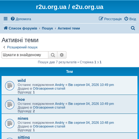
r2u.org.ua / e2u.org.ua
Допомога
Реєстрація
Вхід
П
Список форумів
Пошук
Активні теми
о
Активні теми
ш
Розширений пошук
у
Пошук
Розширений пошук
к
Пошук дав 7 результатів • Сторінка
1
з
1
Тем
wild
Останнє повідомлення
Andriy
«
Вів серпня 04, 2026 10:49 pm
Додано в
Обговорення статей
Відповіді:
1
hoe
Останнє повідомлення
Andriy
«
Вів серпня 04, 2026 10:49 pm
Додано в
Обговорення статей
Відповіді:
2
nines
Останнє повідомлення
Andriy
«
Вів серпня 04, 2026 10:48 pm
Додано в
Обговорення статей
Відповіді:
1
sitting