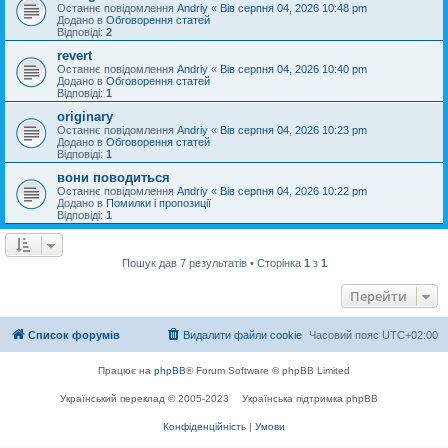
Останнє повідомлення
Andriy
«
Вів серпня 04, 2026 10:48 pm
Додано в
Обговорення статей
Відповіді:
2
revert
Останнє повідомлення
Andriy
«
Вів серпня 04, 2026 10:40 pm
Додано в
Обговорення статей
Відповіді:
1
originary
Останнє повідомлення
Andriy
«
Вів серпня 04, 2026 10:23 pm
Додано в
Обговорення статей
Відповіді:
1
вони поводиться
Останнє повідомлення
Andriy
«
Вів серпня 04, 2026 10:22 pm
Додано в
Помилки і пропозиції
Відповіді:
1
Пошук дав 7 результатів • Сторінка
1
з
1
Перейти
Список форумів
Видалити файли cookie
Часовий пояс
UTC+02:00
Працює на
phpBB
® Forum Software © phpBB Limited
Український переклад © 2005-2023
Українська підтримка phpBB
Конфіденційність
|
Умови