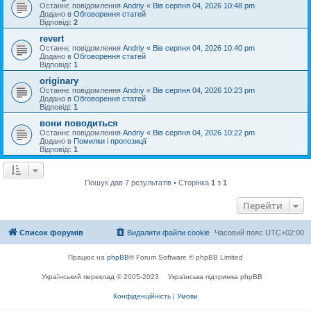
Останнє повідомлення
Andriy
«
Вів серпня 04, 2026 10:48 pm
Додано в
Обговорення статей
Відповіді:
2
revert
Останнє повідомлення
Andriy
«
Вів серпня 04, 2026 10:40 pm
Додано в
Обговорення статей
Відповіді:
1
originary
Останнє повідомлення
Andriy
«
Вів серпня 04, 2026 10:23 pm
Додано в
Обговорення статей
Відповіді:
1
вони поводиться
Останнє повідомлення
Andriy
«
Вів серпня 04, 2026 10:22 pm
Додано в
Помилки і пропозиції
Відповіді:
1
Пошук дав 7 результатів • Сторінка
1
з
1
Перейти
Список форумів
Видалити файли cookie
Часовий пояс
UTC+02:00
Працює на
phpBB
® Forum Software © phpBB Limited
Український переклад © 2005-2023
Українська підтримка phpBB
Конфіденційність
|
Умови