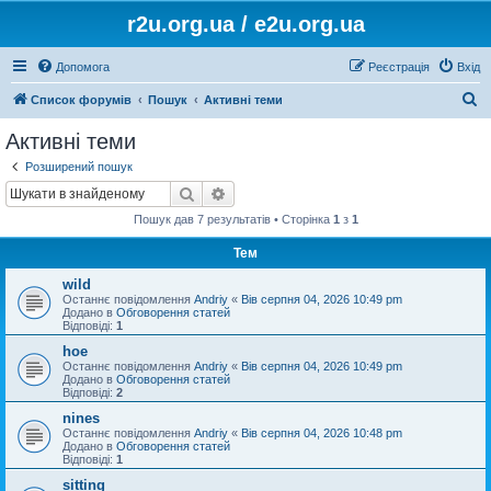
r2u.org.ua / e2u.org.ua
Допомога
Реєстрація
Вхід
П
Список форумів
Пошук
Активні теми
о
Активні теми
ш
Розширений пошук
у
Пошук
Розширений пошук
к
Пошук дав 7 результатів • Сторінка
1
з
1
Тем
wild
Останнє повідомлення
Andriy
«
Вів серпня 04, 2026 10:49 pm
Додано в
Обговорення статей
Відповіді:
1
hoe
Останнє повідомлення
Andriy
«
Вів серпня 04, 2026 10:49 pm
Додано в
Обговорення статей
Відповіді:
2
nines
Останнє повідомлення
Andriy
«
Вів серпня 04, 2026 10:48 pm
Додано в
Обговорення статей
Відповіді:
1
sitting