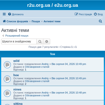
r2u.org.ua / e2u.org.ua
Допомога
Реєстрація
Вхід
П
Список форумів
Пошук
Активні теми
о
Активні теми
ш
Розширений пошук
у
Пошук
Розширений пошук
к
Пошук дав 7 результатів • Сторінка
1
з
1
Тем
wild
Останнє повідомлення
Andriy
«
Вів серпня 04, 2026 10:49 pm
Додано в
Обговорення статей
Відповіді:
1
hoe
Останнє повідомлення
Andriy
«
Вів серпня 04, 2026 10:49 pm
Додано в
Обговорення статей
Відповіді:
2
nines
Останнє повідомлення
Andriy
«
Вів серпня 04, 2026 10:48 pm
Додано в
Обговорення статей
Відповіді:
1
sitting