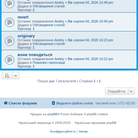
Останнє повідомлення
Andriy
«
Вів серпня 04, 2026 10:48 pm
Додано в
Обговорення статей
Відповіді:
2
revert
Останнє повідомлення
Andriy
«
Вів серпня 04, 2026 10:40 pm
Додано в
Обговорення статей
Відповіді:
1
originary
Останнє повідомлення
Andriy
«
Вів серпня 04, 2026 10:23 pm
Додано в
Обговорення статей
Відповіді:
1
вони поводиться
Останнє повідомлення
Andriy
«
Вів серпня 04, 2026 10:22 pm
Додано в
Помилки і пропозиції
Відповіді:
1
Пошук дав 7 результатів • Сторінка
1
з
1
Перейти
Список форумів
Видалити файли cookie
Часовий пояс
UTC+02:00
Працює на
phpBB
® Forum Software © phpBB Limited
Український переклад © 2005-2023
Українська підтримка phpBB
Конфіденційність
|
Умови